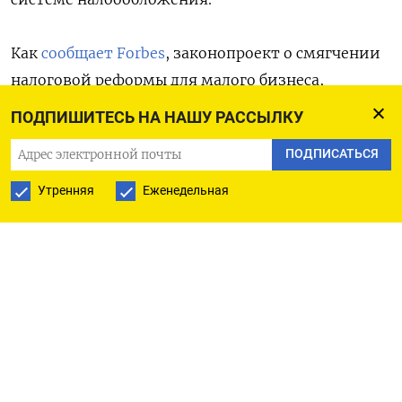
Как
сообщает Forbes
, законопроект о смягчении
налоговой реформы для малого бизнеса,
которому с 2026 года пришлось платить НДС,
ПОДПИШИТЕСЬ НА НАШУ РАССЫЛКУ
затрагивает исключительно ИП и компании,
ПОДПИСАТЬСЯ
работающие на упрощенной системе
налогообложения (УСН).
Утренняя
Еженедельная
Для них до 2029 года будет заморожен порог
выручки, при превышении которого возникает
необходимость платить НДС — 20 млн рублей.
Для тех же, кто работает на патентной системе
налогообложения (ПСН), налоговые ужесточения
останутся в силе: порог для уплаты НДС снизится