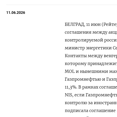
11.06.2026
БЕЛГРАД, 11 июн (Рейт
соглашения между акци
контролируемой росси
министр энергетики Сер
Контакты между венгер
которому принадлежит 
​MOL и нынешними маж
Газпромнефтью и Газп
11,3%. В рамках согла
NIS, если Газпромнефть
контролю за ​иностран
подписала соглашение