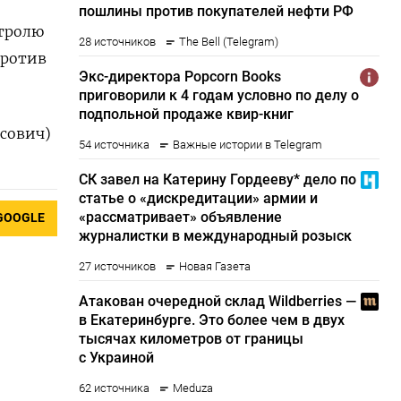
нтролю
против
асович)
GOOGLE