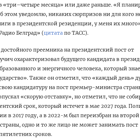
ез «три–четыре месяца» или даже раньше. «Я плани
 об этом уведомлю, никаких сюрпризов ни для кого не
ниги в президентской резиденции, у меня их много
Радио Белград» (
цитата
по ТАСС).
т достойного преемника на президентский пост от
учич охарактеризовал будущего кандидата в прези
бразованного и энергичного человека, который знае
сударство». Также он отметил, что «каждый день» д
свою кандидатуру на пост премьер-министра страны
пускал «скорую отставку», но отметил, что не соби
ентский срок, который истечет в мае 2027 года. По
и в 2017 году, а в 2022-м был переизбран на второй 
страны, одно и то же лицо не может занимать пост
 пятилетних сроков.