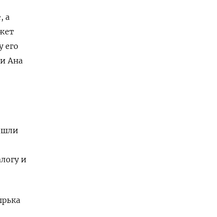
, а
ожет
у его
ии Ана
зошли
алогу и
ырька