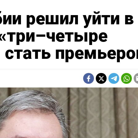
ии решил уйти в
 «три–четыре
 стать премьер