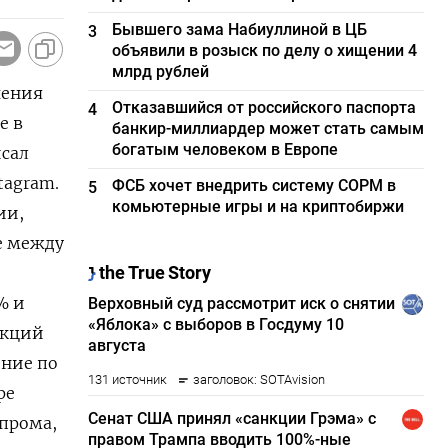
Бывшего зама Набиуллиной в ЦБ
3
объявили в розыск по делу о хищении 4
млрд рублей
чения
Отказавшийся от российского паспорта
4
е в
банкир-миллиардер может стать самым
богатым человеком в Европе
сал
tagram.
ФСБ хочет внедрить систему СОРМ в
5
комьютерные игры и на криптобиржи
ии,
е между
% и
акций
ение по
ре
прома,