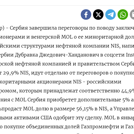
ер) - Сербия завершила переговоры по поводу заклю
онерами и венгерской ‌MOL о ее миноритарной дол
йскими структурами нефтяной компании NIS, напи
бии ​Дубравка Джедович-Ханданович ​в ​соцсети Ins
ской ⁠нефтяной компанией и ‌правительством Серб
‌29,9% NIS, идут отдельно от переговоров о покупк
оритарными акционерами ‌NIS - российскими
ромом, которым ​принадлежат соответственно 44,9
шения ‌с MOL Сербия приобретет дополнительные 5% 
продаст MOL долю ​в ​размере 56,15% ‌в NIS, а Управл
ными активами США одобрит эту сделку. MOL в янва
 о покупке объединенных долей Газпромнефти и Газ