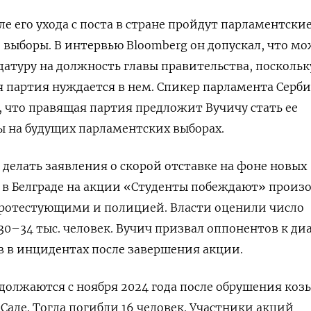
ле его ухода с поста в стране пройдут парламентские
 выборы. В интервью Bloomberg
он допускал, что м
атуру на должность главы правительства, поскольк
я партия нуждается в нем. Спикер парламента Серб
 что правящая партия предложит Вучичу стать ее
 на будущих парламентских выборах.
 делать заявления о скорой отставке на фоне новых
я в Белграде на акции «Студенты побеждают» прои
ротестующими и полицией. Власти оценили число
30–34 тыс. человек. Вучич призвал оппонентов к ди
 в инцидентах после завершения акции.
должаются с ноября 2024 года после обрушения коз
Саде. Тогда погибли 16 человек. Участники акций