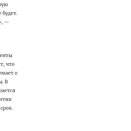
рую
 будет.
», —
денты
т, что
умает о
. В
рается
литик
срок.