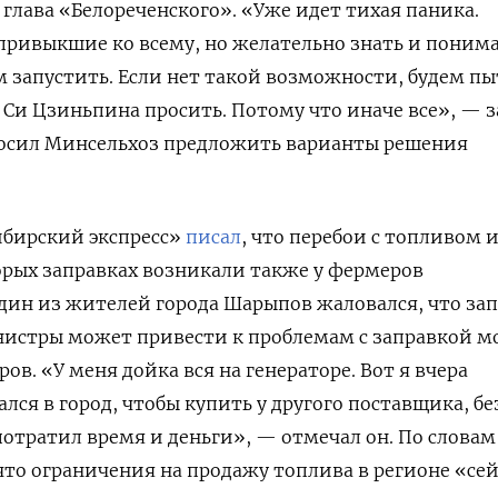
глава «Белореченского». «Уже идет тихая паника.
ривыкшие ко всему, но желательно знать и понима
 запустить. Если нет такой возможности, будем пы
, Си Цзиньпина просить. Потому что иначе все», — 
просил Минсельхоз предложить варианты решения
ибирский экспресс»
писал
, что перебои с топливом 
орых заправках возникали также у фермеров
Один из жителей города Шарыпов жаловался, что за
анистры может привести к проблемам с заправкой м
ов. «У меня дойка вся на генераторе. Вот я вчера
лся в город, чтобы купить у другого поставщика, бе
потратил время и деньги», — отмечал он. По словам
 что ограничения на продажу топлива в регионе «се