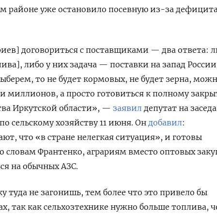
ом районе уже остановило посевную из-за дефицит
риев] договориться с поставщиками — два ответа: 
лива], либо у них задача — поставки на запад России
ыберем, то не будет кормовых, не будет зерна, мож
ни миллионов, а просто готовиться к полному закр
ства Иркутской области», —
заявил
депутат на засед
по сельскому хозяйству 11 июня. Он
добавил
:
т, что «в стране нелегкая ситуация», и готовы
о словам Франтенко, аграриям вместо оптовых заку
ся на обычных АЗС.
у туда не загонишь, тем более что это привело бы
ах, так как сельхозтехнике нужно больше топлива, 