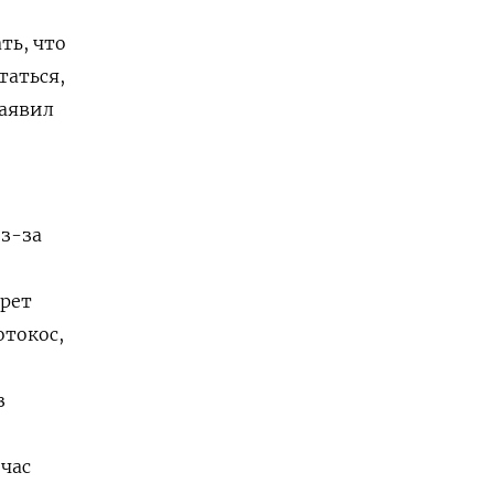
ть, что
таться,
заявил
из-за
прет
отокос,
з
йчас