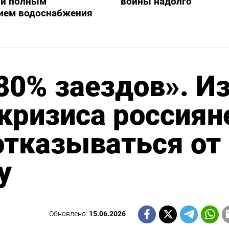
ли полным
войны надолго
ием водоснабжения
80% заездов». Из
 кризиса россиян
отказываться от
у
Обновлено:
15.06.2026