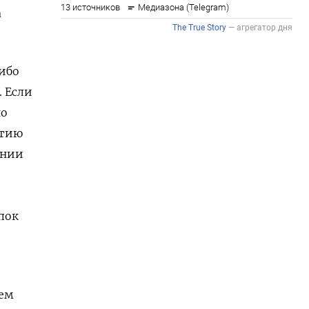
а
либо
. Если
но
ытию
ании
пок
чем