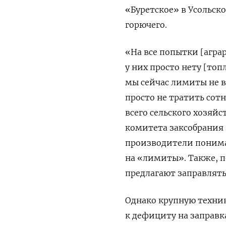
«Буретское» в Усольск
горючего.
«На все попытки [агра
у них просто нету [топ
мы сейчас лимиты не в
просто не тратить сот
всего сельского хозяй
комитета заксобрания 
производители понимаю
на «лимиты». Также, п
предлагают заправлять
Однако крупную техник
к дефициту на заправк