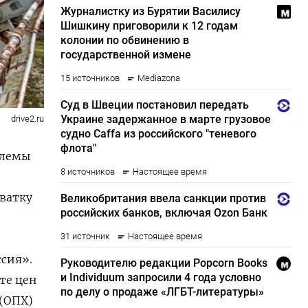
drive2.ru
блемы
хватку
ссия».
те цен
 (ОПХ)