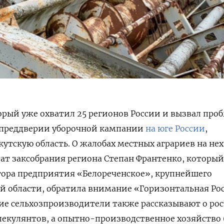
рый уже охватил 25 регионов России и вызвал про
в преддверии уборочной кампании
на юге России
,
кутскую область. О жалобах местных аграриев на не
ат заксобрания региона Степан Франтенко, который
тора предприятия «Белореченское», крупнейшего
й области, обратила внимание «Горизонтальная Ро
кие сельхозпроизводители также рассказывают о рос
пекулянтов, а опытно-производственное хозяйство