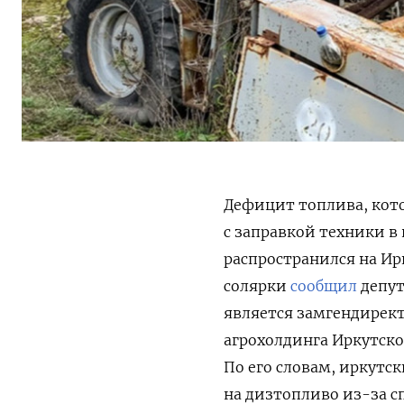
Дефицит топлива, кото
с заправкой техники 
распространился на Ир
солярки
сообщил
депут
является замгендирек
агрохолдинга Иркутско
По его словам, иркутс
на дизтопливо из-за с