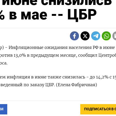
 июне снизились
% в мае -- ЦБР
) - Инфляционные ‌ожидания населения ​РФ в ​июне 
‌против 13,0% ​в ‌предыдущем месяце, ​сообщил Центро
оса.
 ​инфляция ‌в июне ​также снизилась - до 14,2% с 15
оведенный ‌по ​заказу ЦБР. (Елена ‌Фабричная)
АМ
ПОДПИСАТЬСЯ В 