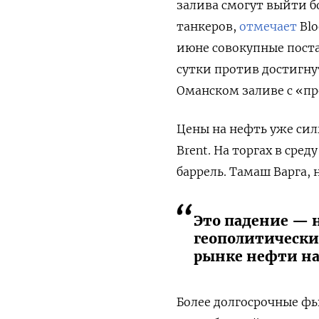
залива смогут выйти 
танкеров,
отмечает
Blo
июне совокупные поста
сутки против достигну
Оманском заливе с «п
Цены на нефть уже силь
Brent. На торгах в сре
баррель. Тамаш Варга,
Это падение — 
геополитический
рынке нефти н
Более долгосрочные фь