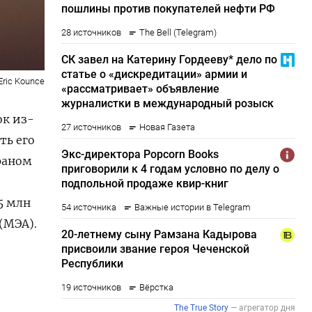
Eric Kounce
ок из-
ть его
раном
о
 ⁠млн
(МЭА).