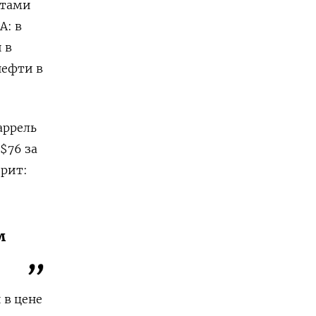
ктами
А: в
 в
нефти в
аррель
 $76 за
орит:
м
 в цене