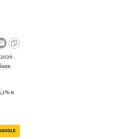
​2026
банк
,1% ​в
GOOGLE