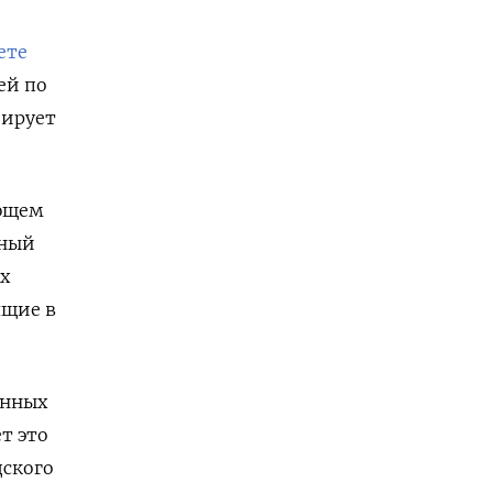
ете
ей по
зирует
ующем
нный
х
ящие в
енных
т это
дского