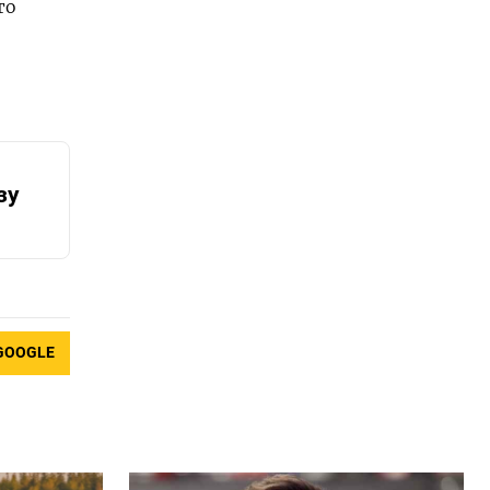
то
зу
GOOGLE