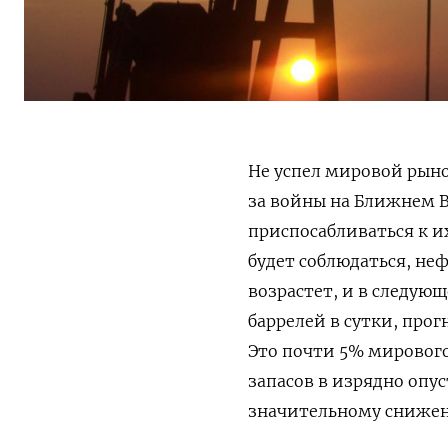
Не успел мировой рыно
за войны на Ближнем В
приспосабливаться к и
будет соблюдаться, не
возрастет, и в следую
баррелей в сутки, про
Это почти 5% мирового
запасов в изрядно опу
значительному снижен