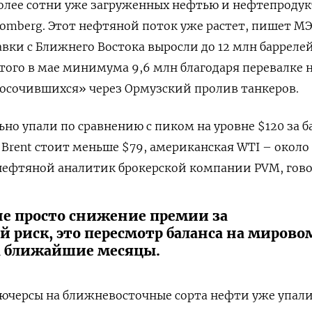
более сотни уже загруженных нефтью и нефтепроду
omberg. Этот нефтяной поток уже растет, пишет МЭ
вки с Ближнего Востока выросли до 12 млн баррелей
того в мае минимума 9,6 млн благодаря перевалке 
росочившихся» через Ормузский пролив танкеров.
но упали по сравнению с пиком на уровне $120 за б
ду Brent стоит меньше $79, американская WTI – около
 нефтяной аналитик брокерской компании PVM, гов
не просто снижение премии за
 риск, это пересмотр баланса на мирово
а ближайшие месяцы.
ючерсы на ближневосточные сорта нефти уже упали