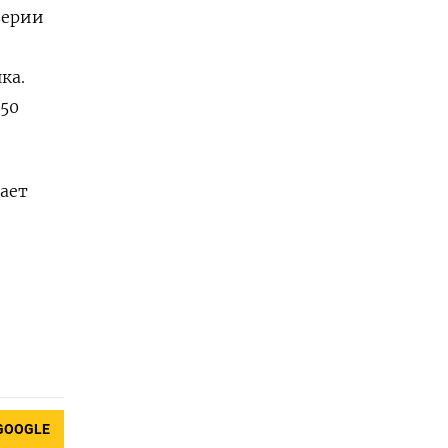
верии
ка.
 50
ает
GOOGLE