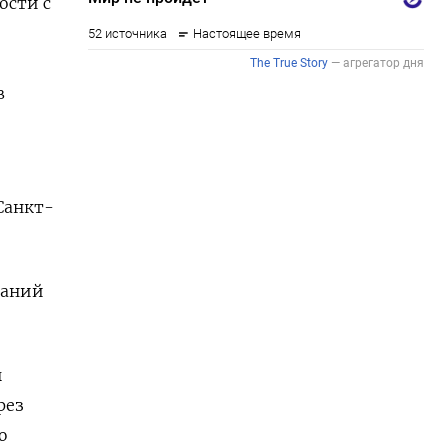
ости с
в
Санкт-
даний
ы
рез
ю