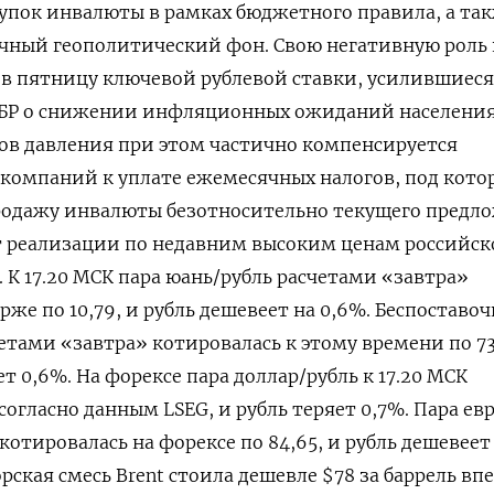
пок инвалюты в рамках бюджетного правила, а так
ачный геополитический фон. Свою негативную роль
в пятницу ключевой рублевой ставки, усилившиеся
БР ‌о снижении инфляционных ожиданий населения
ов давления при этом частично компенсируется
компаний к уплате ежемесячных налогов, под кото
одажу инвалюты безотносительно текущего предл
т реализации по недавним высоким ценам российск
 К ​17.20 МСК пара юань/рубль расчетами «завтра»
рже по 10,79, и рубль дешевеет ​на 0,6%. Беспоставо
четами «завтра» котировалась к этому времени по 73
т 0,6%. На ‌форексе пара доллар/рубль к 17.20 МСК
‌согласно данным LSEG, и рубль теряет 0,7%. Пара ев
котировалась на форексе по 84,65, и рубль дешевеет 
рская смесь Brent стоила дешевле $78 за баррель вп