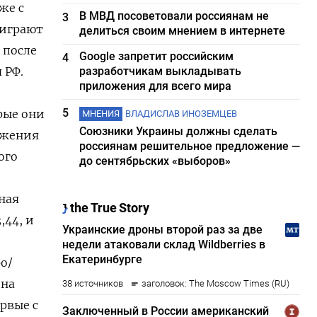
же с
В МВД посоветовали россиянам не
3
 играют
делиться своим мнением в интернете
 после
Google запретит российским
4
 РФ.
разработчикам выкладывать
приложения для всего мира
5
рые они
МНЕНИЯ
ВЛАДИСЛАВ ИНОЗЕМЦЕВ
Союзники Украины должны сделать
ожения
россиянам решительное предложение —
ого
до сентябрьских «выборов»
чная
,44, и
ро/
​на
ервые с