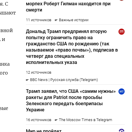
я. С
ышают ​
ивной
 и
ынка
ого
рвые