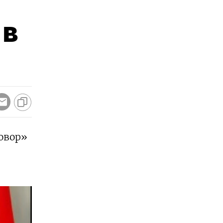
 в
овор»