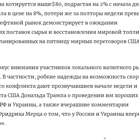
на котируется выше$80, подрастая ‌на 2% с начала дн
ла в цене на 8%, потери же за полторы недели прев
нефтяной рынок демонстрирует в ожидании
их поставок сырья и восстановления мировой топл
планированных на пятницу мирных переговоров США
окус внимания участников локального валютного р
. В частности, робкие надежды на возможность скор
о конфликта дают прозвучавшиев начале недели ​и
нта США Дональда ​Трампа о проведении им ‌хороших
 РФ и Украины, а также вчерашние комментарии
Фридриха Мерца о том, что у России ​и Украины впе
».