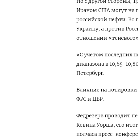
Но с другой стороны, Т
Ираном США могут не 
российской нефти. Во 
Украину, а против Рос
отношении «теневого»
«С учетом последних н
диапазона в 10,65-10,
Петербург.
Влияние на котировки 
ФРС и ЦБР.
Федрезерв ​проводит пе
Кевина Уорша, его итог
полчаса пресс-конфере