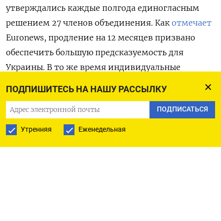
утверждались каждые полгода единогласным
решением 27 членов объединения. Как
отмечает
Euronews, продление на 12 месяцев призвано
обеспечить большую предсказуемость для
Украины. В то же время индивидуальные
санкции будут по-прежнему переутверждаться
ПОДПИШИТЕСЬ НА НАШУ РАССЫЛКУ
каждые полгода, что обычно сопровождается
ПОДПИСАТЬСЯ
исключением некоторых лиц из черного списка.
Утренняя
Еженедельная
ЕС начал вводить санкции против России в
марте 2014 года за аннексию Крыма. К более
жестким мерам европейское объединение
перешло после полномасштабного вторжения
российской армии в Украину. К настоящему
времени ЕС ввел в отношении России 20 пакетов