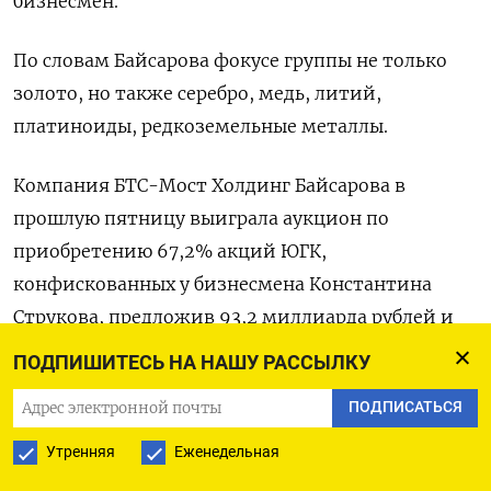
бизнесмен.
По словам Байсарова фокусе группы не только
золото, ‌но также серебро, медь, литий,
платиноиды, редкоземельные металлы.
Компания БТС-Мост Холдинг Байсарова в
прошлую пятницу выиграла аукцион по ​
приобретению 67,2% ​акций ЮГК,
‌конфискованных у бизнесмена Константина
Струкова, предложив 93,2 миллиарда рублей и ​
обойдя трех конкурентов. Торги проходили в
ПОДПИШИТЕСЬ НА НАШУ РАССЫЛКУ
форме голландского аукциона с начальной ценой
ПОДПИСАТЬСЯ
162 миллиарда рублей.
Утренняя
Еженедельная
Государство получило контроль над ЮГК летом