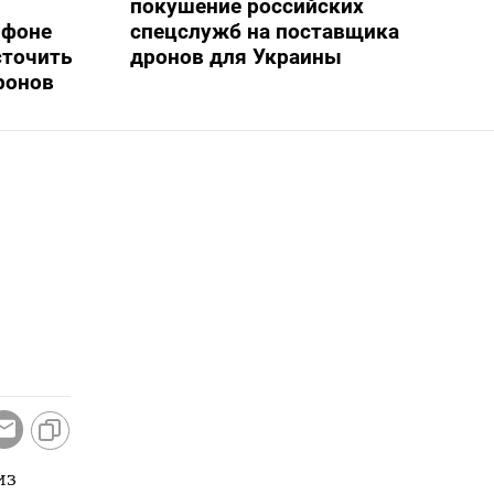
покушение российских
 фоне
спецслужб на поставщика
сточить
дронов для Украины
ронов
из