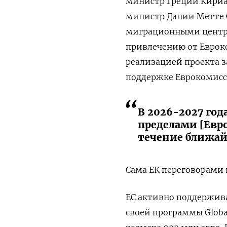
министр Греции Кириа
министр Дании Метте 
миграционными цент
привлечению от Евроко
реализацией проекта 
поддержке Еврокомис
В 2026-2027 го
пределами [Евро
течение ближай
Сама ЕК переговорами н
ЕС активно поддержива
своей программы Global