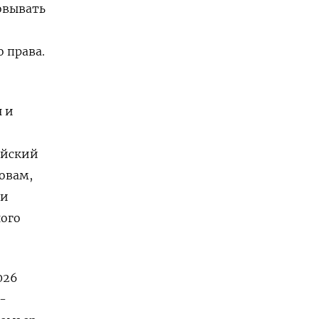
овывать
 права.
 и
ейский
овам,
ли
ного
026
-