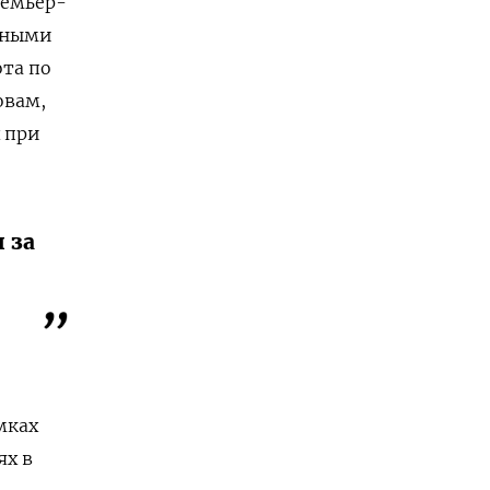
ремьер-
жными
ота по
овам,
 при
 за
мках
ях в