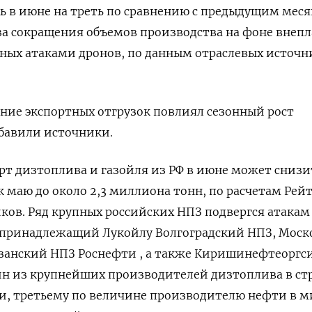
ь в июне на треть по сравнению с предыдущим меся
-за сокращения объемов производства на фоне внеп
ных атаками дронов, по данным отраслевых источн
ение экспортных отгрузок повлиял сезонный ​рост
обавили источники.
орт дизтоплива и газойля ‌из РФ в июне может снизи
к маю до около 2,3 миллиона тонн, по расчетам ​Рейт
ков. Ряд крупных российских НПЗ ‌подвергся атакам
я принадлежащий ​Лукойлу Волгоградский НПЗ, Мос
занский НПЗ Роснефти , а ‌также Киришинефтеоргс
н из крупнейших производителей дизтоплива в стр
и, третьему по величине производителю нефти в ​м