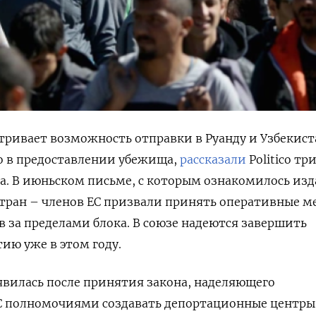
атривает возможность отправки в Руанду и Узбекист
о в предоставлении убежища,
рассказали
Politico тр
. В июньском письме, с которым ознакомилось изд
стран – членов ЕС призвали принять оперативные м
в за пределами блока. В союзе надеются завершить
ию уже в этом году.
вилась после принятия закона, наделяющего
ЕС полномочиями создавать депортационные центры