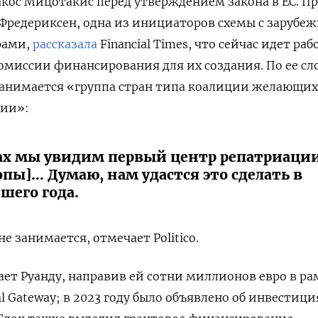
кос Мицотакис перед утверждением закона в ЕС. П
Фредериксен, одна из инициаторов схемы с зарубе
рами,
рассказала
Financial Times, что сейчас идет раб
миссии финансирования для их создания. По ее сл
занимается «группа стран типа коалиции желающих
сии»:
дах мы увидим первый центр репатриации
пы]… Думаю, нам удастся это сделать в
шего года.
е занимается, отмечает Politico.
ет Руанду, направив ей сотни миллионов евро в ра
 Gateway; в 2023 году было объявлено об инвестици