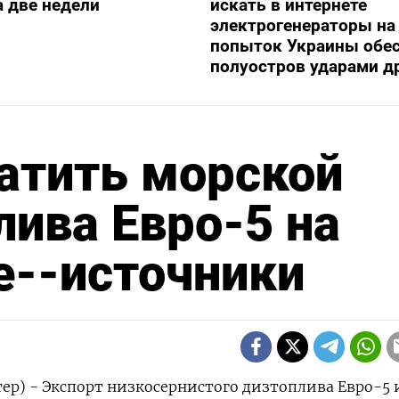
а две недели
искать в интернете
электрогенераторы на
попыток Украины обе
полуостров ударами д
атить морской
лива Евро-5 на
е--источники
ер) - Экспорт низкосернистого дизтоплива Евро-5 