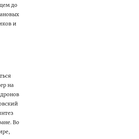
цем до
лановых
иков и
ться
ер на
 дронов
ковский
интез
ане. Во
ире,