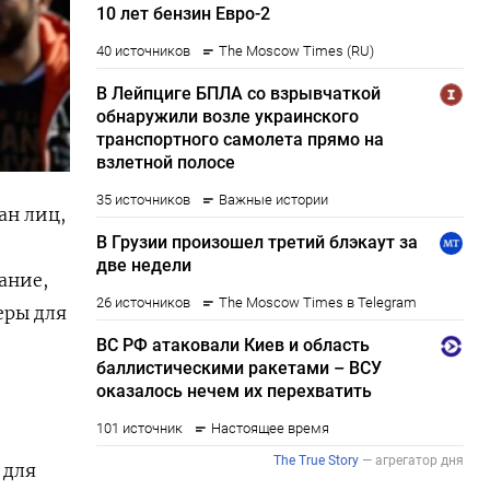
ан лиц,
и
ание,
еры для
 для