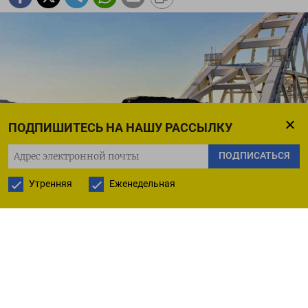
ПОДПИШИТЕСЬ НА НАШУ РАССЫЛКУ
ПОДПИСАТЬСЯ
Утренняя
Еженедельная
rlw.gov.ru
Оккупационные власти Крыма объявили
о сокращении железнодорожного сообщения
с Россией. Как
заявил
«глава» региона Сергей
Аксенов, по решению оперативного штаба, число