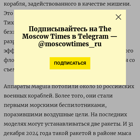
корабля, задействованного в качестве мишени.
Это стало первым испытанием в Индо-
Тихоокеанском регионе надводных
Подписывайтесь на The
безэкипажных катеров класса Magura,
Moscow Times в Telegram —
разработанных в Украине и со смертоносным
@moscowtimes_ru
эффектом примененных против Черноморского
флота РФ,
пишет
Bloomberg, ознакомившийся со
ПОДПИСАТЬСЯ
съемками операции.
Аппараты Magura потопили около 10 российских
военных кораблей. Более того, они стали
первыми морскими беспилотниками,
поразившими воздушные цели. На последних
моделях могут устанавливаться две ракеты. И 31
декабря 2024 года такой ракетой в районе мыса