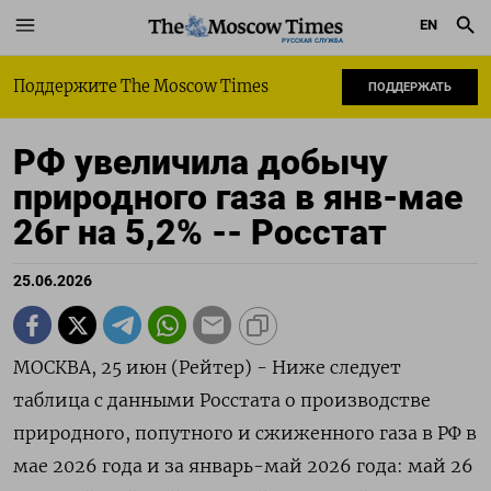
EN
РУССКАЯ СЛУЖБА
Поддержите The Moscow Times
ПОДДЕРЖАТЬ
РФ увеличила добычу
природного газа в янв-мае
26г на 5,2% -- Росстат
25.06.2026
МОСКВА, 25 июн (Рейтер) - ‌Ниже следует ​
таблица ​с ​данными Росстата ⁠о ‌производстве
природного, ‌попутного и ​сжиженного ‌газа ​в РФ ‌в
мае 2026 ​года ​и ‌за ​январь-май 2026 года: май 26