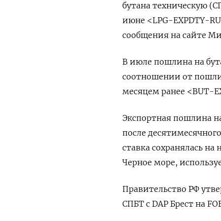
бутана техническую (СПБ
июне <LPG-EXPDTY-RU>
сообщения на сайте М
В ‌июле пошлина на бу
соотношении от пошлины
месяцем ранее <BUT-E
Экспортная пошлина на 
после десятимесячного п
ставка сохранялась на 
Черное море, использу
Правительство РФ утве
СПБТ с DAP Брест на FOB