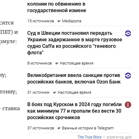
сятся
СПБТ) и
рмуле:
ну;
 тонну;
- ставка