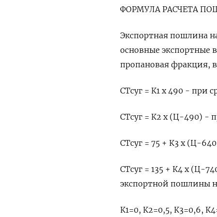
ФОРМУЛА РАСЧЕТА П
Экспортная пошлина на 
основные экспортные в
пропановая фракция, в
СТсуг = К1 x 490 - при 
СТсуг = ‌К2 x (Ц-490) -
СТсуг = 75 + К3 x (Ц-64
СТсуг = 135 + К4 x (Ц-74
‌экспортной пошлины н
К1=0, К2=0,5, К3=0,6, К4