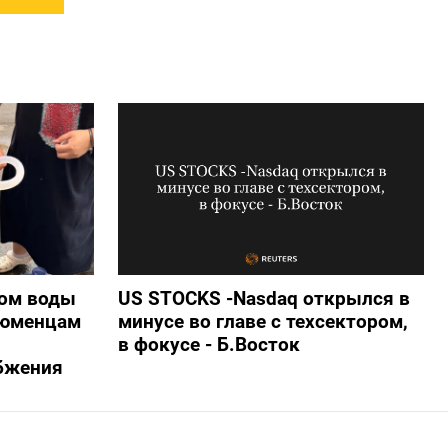
ом воды
US STOCKS -Nasdaq открылся в
тюменцам
минусе во главе с техсектором,
в фокусе - Б.Восток
бжения