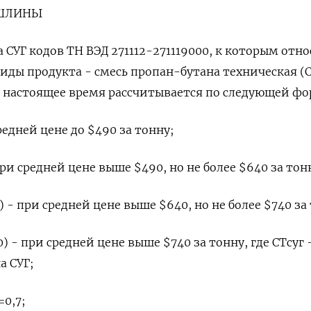
ОШЛИНЫ
СУГ кодов ТН ВЭД 271112-271119000, ‌к которым отно
иды продукта - смесь пропан-бутана техническая (
 настоящее время ​рассчитывается по следующей фо
средней цене до $490 за тонну;
 при средней цене выше $490, но не более $640 за тон
0) - при средней цене выше $640, но не более $740 за
0) - при ​средней цене выше $740 за тонну, ​где СТсуг 
а СУГ;
=0,7;