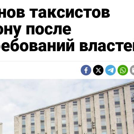
нов таксистов
ону после
ебований власте