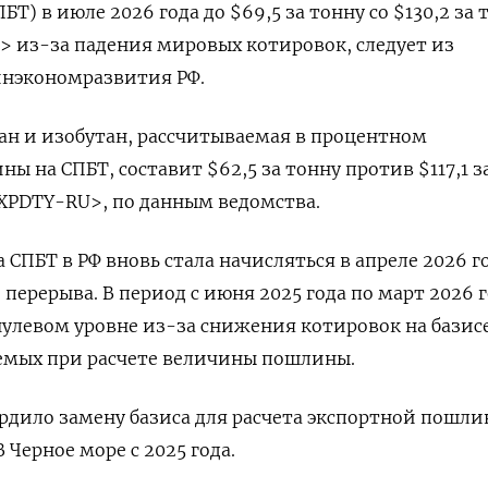
Т) в июле 2026 года до $69,5 за тонну со $130,2 за 
 из-за падения мировых котировок, следует из
инэкономразвития РФ.
тан и изобутан, рассчитываемая в процентном
 на СПБТ, составит $62,5 за тонну против $117,1 з
XPDTY-RU>, по данным ведомства.
СПБТ в РФ вновь стала начисляться в апреле ​2026 г
ерерыва. ​В период с июня 2025 ​года по март ⁠2026 
нулевом уровне из-за снижения котировок на ‌базис
емых при расчете величины ‌пошлины.
рдило замену базиса для расчета экспортной пошли
 ​Черное море с 2025 года.