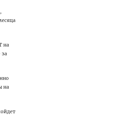
,
месяца
Т на
 за
енно
ы на
пойдет