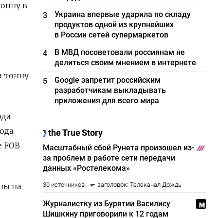
тонну в
Украина впервые ударила по складу
3
продуктов одной из крупнейших
в России сетей супермаркетов
В МВД посоветовали россиянам не
4
делиться своим мнением в интернете
а тонну
Google запретит российским
5
разработчикам выкладывать
приложения для всего мира
ода
года
е FOB
ны на