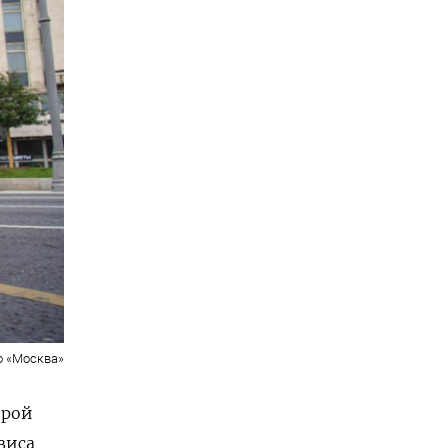
о «Москва»
ерой
виса