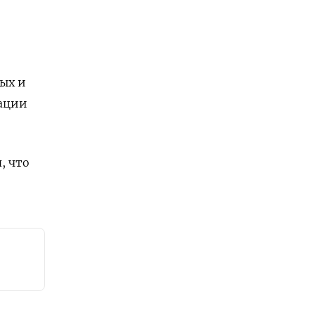
тых и
зации
, что