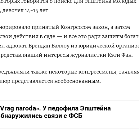
которых говорится о поиске для Эпштейна молодых
 девочек 14-15 лет.
норировало принятый Конгрессом закон, а затем
свои действия в суде — и все это ради защиты бога
ил адвокат Брендан Баллоу из юридической органи
ct, представлявший интересы журналистки Кэти Фан.
едъявляли также некоторые конгрессмены, заявляя
упюр представляется необоснованным.
«Vrag naroda». У педофила Эпштейна
обнаружились связи с ФСБ