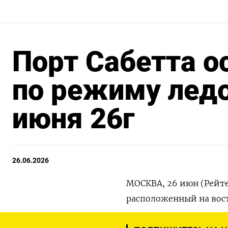
Порт Сабетта о
по режиму ледо
июня 26г
26.06.2026
МОСКВА, 26 июн (Рейте
расположенный на вост
режиму ледового плава