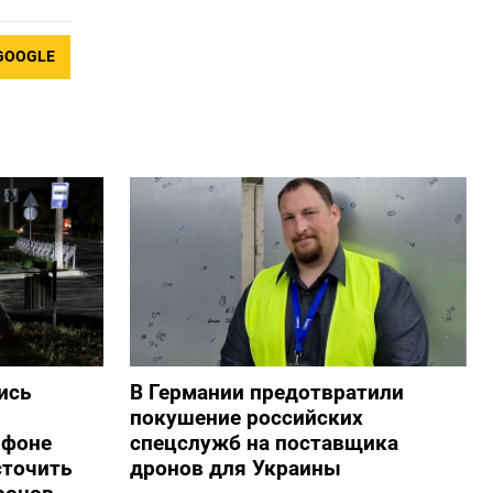
GOOGLE
ись
В Германии предотвратили
покушение российских
 фоне
спецслужб на поставщика
сточить
дронов для Украины