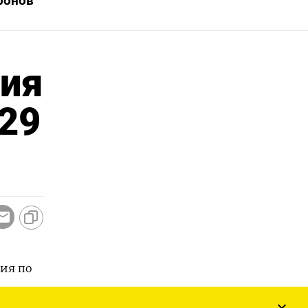
ронов
ния
 29
ия ‌по
из