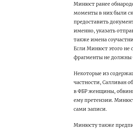
Минюст ранее обнарод
моменты в них были ск
предоставить докумен
именно, указать отпра
также имена соучастни
Если Минюст этого не 
фрагменты не должны 
Некоторые из содержа
частности, Салливан о
в ФБР женщины, обвин
ему претензии. Минюст
сами записи.
Минюсту также предпис