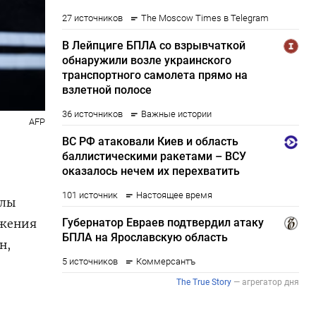
AFP
алы
ожения
н,