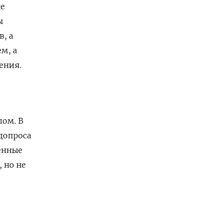
ые
ы
, а
м, а
ения.
пом. В
допроса
енные
 но не