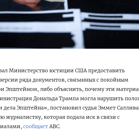
язал Министерство юстиции США предоставить
версии ряда документов, связанных с покойным
 Эпштейном, либо объяснить, почему эти матери
министрация Дональда Трампа могла нарушить пол
и дела Эпштейна», постановил судья Эммет Саллива
 журналистку, которая подала иск в связи с
риалами,
сообщает
ABC.