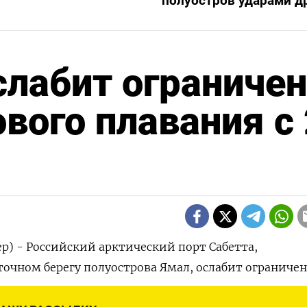
полуостров ударами д
слабит ограниче
вого плавания с
р) - Российский арктический порт Сабетта,
очном берегу полуострова Ямал, ослабит ограничен
ния на основании прогноза толщины льда, следует 