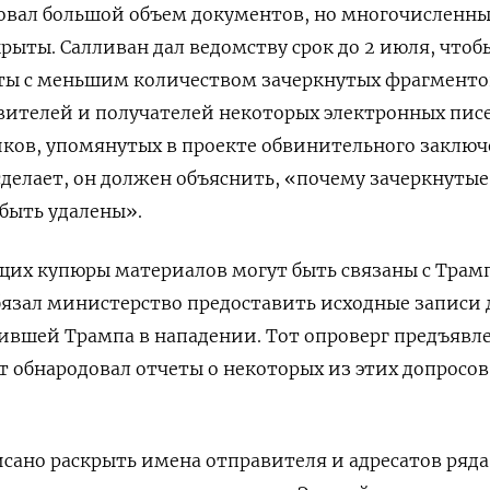
овал большой объем документов, но многочисленн
рыты. Салливан дал ведомству срок до 2 июля, чтоб
ты с меньшим количеством зачеркнутых фрагментов
вителей и получателей некоторых электронных писе
ков, упомянутых в проекте обвинительного заключ
сделает, он должен объяснить, «почему зачеркнутые
быть удалены».
щих купюры материалов могут быть связаны с Трам
бязал министерство предоставить исходные записи 
ившей Трампа в нападении. Тот опроверг предъявл
 обнародовал отчеты о некоторых из этих допросов,
ано раскрыть имена отправителя и адресатов ряда