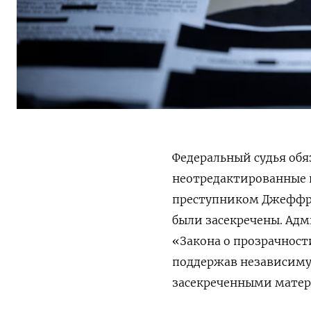
Федеральный судья об
неотредактированные 
преступником Джеффри
были засекречены. Ад
«Закона о прозрачност
поддержав независимую
засекреченными мате