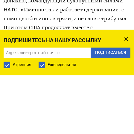
Донахью, командующий Сухопутными силами
НАТО: «Именно так и работает сдерживание: с
помощью ботинок в грязи, а не слов с трибуны».
При этом США продолжат вместе с
европейскими союзниками защищать страны
ПОДПИШИТЕСЬ НА НАШУ РАССЫЛКУ
Балтии, добавил он на церемонии в эстонском
ПОДПИСАТЬСЯ
городе Валга: «Вы готовы к новым свершениям и
подкрепляете слова делами, и Соединенные
Утренняя
Еженедельная
Штаты будут рядом с вами».
До сих пор войска НАТО в трех странах Балтии и
на севере Польши находились в подчинении
единого международного штаба в польском
городе Щецин. Теперь все части НАТО в Эстонии
и Латвии, а также национальные подразделения
сухопутных войск перейдут под командование