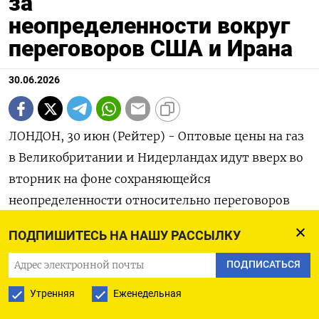
за
неопределенности вокруг
переговоров США и Ирана
30.06.2026
ЛОНДОН, 30 июн (Рейтер) - Оптовые цены на газ
в Великобритании и Нидерландах идут вверх во
вторник на фоне сохраняющейся
неопределенности относительно переговоров
Вашингтона ‌и Тегерана и возможного влияния
ПОДПИШИТЕСЬ НА НАШУ РАССЫЛКУ
на судоходство через Ормузский пролив.
ПОДПИСАТЬСЯ
Фронт-фьючерс на газ в нидерландском хабе TTF
Утренняя
Еженедельная
к 12:21 МСК вырос ​на 1,85% до ​43,44 евро ​за