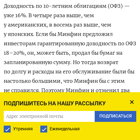
Доходность по 10-летним облигациям (ОФЗ) —
уже 16%. В четыре раза выше, чем
у американских, в восемь раз выше, чем
у японских. Если бы Минфин предложил
инвесторам гарантированную доходность по ОФЗ
18–20%, он, может быть, продал бы бумаг на
запланированную сумму. Но тогда возврат
по долгу и расходы на его обслуживание были бы
настолько большими, что Минфин бы с этим
не справился. Поэтому Минфин и отменил два
аукциона.
ПОДПИШИТЕСЬ НА НАШУ РАССЫЛКУ
Что это значит? Что российский фондовый
ПОДПИСАТЬСЯ
рынок, пока у него есть еще какая-то свобода,
Утренняя
Еженедельная
не хочет покупать облигации. Теперь можно