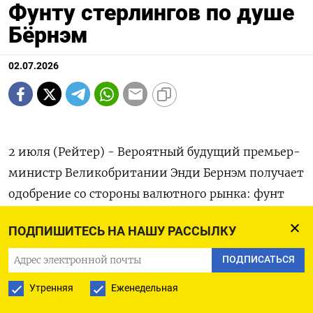
Фунту стерлингов по душе
Бёрнэм
02.07.2026
2 июля (Рейтер) - Вероятный будущий премьер-
министр Великобритании Энди Бернэм получает
одобрение со стороны валютного рынка: фунт
растет. Британская ‌валюта в четверг поднялась
ПОДПИШИТЕСЬ НА НАШУ РАССЫЛКУ
по отношению к евро до максимума с 30 июня
2025 года ​в 1,1697. ​До объявления ​об уходе в
ПОДПИСАТЬСЯ
⁠отставку премьер-министра Кира Стармера ‌в
Утренняя
Еженедельная
начале прошлой недели ‌она упала до минимума