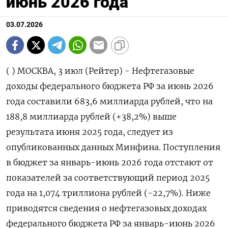
июнь 2026 года
03.07.2026
( ) МОСКВА, 3 июл (Рейтер) - Нефтегазовые доходы федерального бюджета РФ за июнь 2026 года составили 683,6 миллиарда ‌рублей, что на 188,8 миллиарда рублей (+38,2%) выше результата июня 2025 года, следует из опубликованных ​данных Минфина. Поступления в ​бюджет ​за январь-июнь ⁠2026 года отстают от показателей ‌за соответствующий период ‌2025 года на 1,074 триллиона рублей (-22,7%). Ниже приводятся сведения ​о нефтегазовых доходах федерального бюджета ‌РФ за январь-июнь 2026 года, по ​данным Минфина (в миллиардах рублей): По ян фе ма ап ма ию ию ∑ ию ию ию ию ян ян ка в в р р й н л ян н/ н/ н н в- в- за 26 26 26 26 26 26 26 в- ма ма 26 26 ию ию те ию й й /2 /2 н н ли н 26 26 5 5 26 26 26 г г +/ % /2 /2 г +/ % - 5 5 - +/ % - Не 39 43 61 85 67 68 3. 4, 0, 18 38 -1 -2 фт 3, 2, 7, 5, 8, 3, 66 7 7 8, ,2 .0 2, ег 3 3 0 6 9 6 0, 8 74 7 аз 7 ,1 ов ые до хо ды , вс ег о На 44 43 44 91 1. 96 4. -4 -4 35 58 -6 -1 ло 0, 7, 2, 6, 01 8, 22 5, ,5 9, ,9 60 3, г 3 7 9 8 4, 6 0, 6 2 ,5 5 на 2 5 до бы чу по ле зн ых ис ко па ем ых (Н ДП И) Не 33 31 32 77 87 83 3. -3 -4 33 65 -5 -1 фт 1, 4, 6, 1, 2, 7, 45 5, ,0 1, ,5 72 4, ь 9 4 8 3 9 7 5, 2 6 ,2 2 0 Га 70 88 85 92 83 64 48 -1 -2 6, 10 -3 -7 з ,9 ,9 ,5 ,5 ,4 ,7 5, 8, 2, 3 ,8 7, ,1 9 7 4 3 Га 37 34 30 52 58 66 27 8, 14 21 47 -5 -1 зо ,5 ,4 ,6 ,9 ,0 ,1 9, 1 ,0 ,2 ,2 1, 5, вы 5 1 5 й ко нд ен са т Эк 40 47 36 56 47 48 27 1, 2, 27 13 34 14 сп ,7 ,8 ,6 ,2 ,0 ,3 6, 3 8 ,6 3, ,7 ,3 ор 6 3 тн ая по шл ин а Не 0, 0, 0, 0, 0, 0, 0, 0, 0, 0, 0, 0, 0, фт 0 0 0 0 0 0 0 0 0 0 0 0 0 ь Га 40 47 36 56 45 44 27 -1 -2 23 11 29 12 з ,7 ,8 ,6 ,0 ,2 ,2 0, ,0 ,2 ,5 3, ,3 ,1 5 5 Не 0, 0, 0, 0, 1, 4, 6, 2, 12 4, 0, 5, 66 фт 0 0 0 2 8 1 1 3 7, 1 0 3 2, еп 8 5 ро ду кт ы На -0 -0 19 25 -4 -2 44 1, -3 -2 -2 -5 -5 ло ,6 ,5 1, 9, ,4 ,8 2, 6 6, ,9 .9 35 4, г 5 7 9 4 00 ,3 7 на ,0 до по лн ит ел ьн ый до хо д (Н ДД ) Ак -6 -6 -6 -1 -1 -1 -5 51 -3 -1 12 13 -1 ци 3, 5, 1, 51 53 01 97 ,1 3, 1, ,5 7, 8, з 6 3 6 ,8 ,0 ,9 ,2 4 3 9 8 на не фт ян ое сы рь е* (б ез Кд ем п и Ки нв ) Кд -1 18 15 -2 -2 -2 -6 -6 3, -1 51 -6 11 ем 6, ,8 ,0 07 04 10 05 ,3 1 76 0, 0, ,2 п 9 ,5 ,3 ,6 ,5 ,1 4 8 ** Ки -8 -7 -8 -1 -2 -1 -8 2, -1 -7 61 11 -1 нв ,1 ,5 ,6 8, 1, 8, 3, 4 1, ,2 ,5 ,2 1, ** 9 3 9 3 3 9 * Кв 1, 1, 1, 1, 0, 0, 6, 0, 33 -0 -3 -1 -1 рк 5 3 2 2 6 8 6 2 ,3 ,5 8, ,1 4, 5 3 Ба 57 58 85 83 50 47