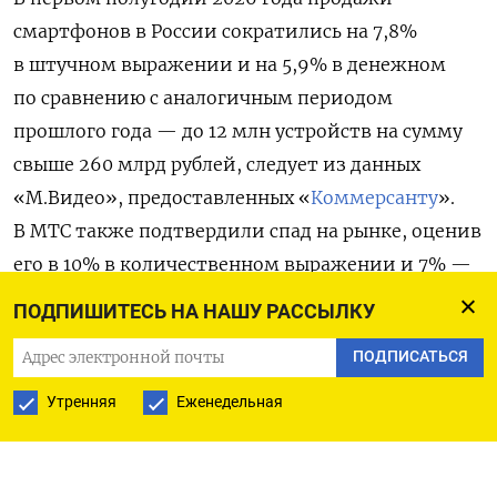
смартфонов в России сократились на 7,8%
в штучном выражении и на 5,9% в денежном
по сравнению с аналогичным периодом
прошлого года — до 12 млн устройств на сумму
свыше 260 млрд рублей, следует из данных
«М.Видео», предоставленных «
Коммерсанту
».
В МТС также подтвердили спад на рынке, оценив
его в 10% в количественном выражении и 7% —
в денежном. В компании «Марвел-
ПОДПИШИТЕСЬ НА НАШУ РАССЫЛКУ
Дистрибуция» ожидают, что рынок продолжит
ПОДПИСАТЬСЯ
сокращаться и в дальнейшем из-за роста
себестоимости устройств и повышения цен.
Утренняя
Еженедельная
Снижение продаж происходит на фоне
подорожания смартфонов: средняя стоимость