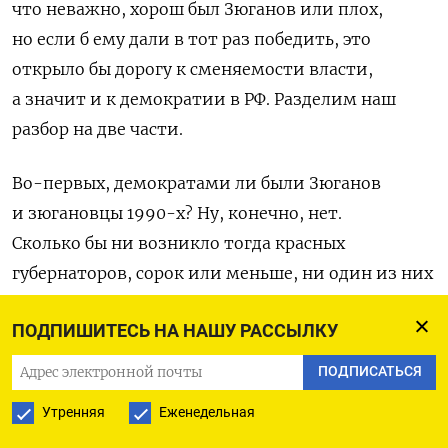
что неважно, хорош был Зюганов или плох,
но если б ему дали в тот раз победить, это
открыло бы дорогу к сменяемости власти,
а значит и к демократии в РФ. Разделим наш
разбор на две части.
Во-первых, демократами ли были Зюганов
и зюгановцы 1990-х? Ну, конечно, нет.
Сколько бы ни возникло тогда красных
губернаторов, сорок или меньше, ни один из них
никакого регионального демократического
ПОДПИШИТЕСЬ НА НАШУ РАССЫЛКУ
режима после себя не оставил. Ничего, кроме
своей, деревенской автократии, они придумать
ПОДПИСАТЬСЯ
просто не смогли.
Утренняя
Еженедельная
Победив на выборах и осуществив тем самым