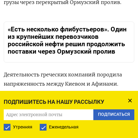
грузы через перекрытый Ормузский пролив.
«Есть несколько флибустьеров». Один
из крупнейших перевозчиков
российской нефти решил продолжить
поставки через Ормузский пролив
Деятельность греческих компаний породила
напряженность между Киевом и Афинами.
Некоторые из них, включая Dynacom, стали в
ПОДПИШИТЕСЬ НА НАШУ РАССЫЛКУ
2023 году фигурантами украинского списка
«международных спонсоров войны», но затем
ПОДПИСАТЬСЯ
были исключены по настоянию правительства
Утренняя
Еженедельная
Греции.