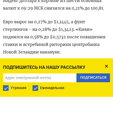
Индекс доллара к корзине из шести основных
валют к 09:29 МСК снизился ​на 0,21% до 100,81.
Евро ​вырос на 0,27% ​до $1,1445, а ⁠фунт
стерлингов - на 0,28% до $1,3423. «Киви»
поднялся на 0,58% ‌до $0,5732 после повышения
ставки и ястребиной риторики центробанка
‌Новой Зеландии накануне.
«Австралиец» подорожал на 0,22% до $0,6943.
ПОДПИШИТЕСЬ НА НАШУ РАССЫЛКУ
ПОДПИСАТЬСЯ
«Новый виток напряженности на Ближнем
Востоке вновь потряс мировые ​рынки и вернул
Утренняя
Еженедельная
премию за военный риск в цены ‌активов», -
отметил Кайл Родда из Capital.com. По его
мнению, самым значительным эффектом