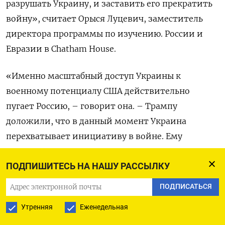
разрушать Украину, и заставить его прекратить
войну», считает Орыся Луцевич, заместитель
директора программы по изучению. России и
Евразии в Chatham House.
«Именно масштабный доступ Украины к
военному потенциалу США действительно
пугает Россию, – говорит она. – Трампу
доложили, что в данный момент Украина
перехватывает инициативу в войне. Ему
кажется, что Путин отверг выгодное
ПОДПИШИТЕСЬ НА НАШУ РАССЫЛКУ
предложение [о мирном урегулировании] и
теперь оказался в затруднительном положении
ПОДПИСАТЬСЯ
из-за превосходства Украины в области
Утренняя
Еженедельная
беспилотников средней и большой дальности».