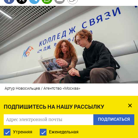
Артур Новосильцев / Агентство «Москва»
На фоне требования президента Владимира
ПОДПИШИТЕСЬ НА НАШУ РАССЫЛКУ
Путина решить проблему дефицита кадров
ПОДПИСАТЬСЯ
на предприятиях граждане РФ из разных
Утренняя
Еженедельная
регионов сообщили, что их детям массово