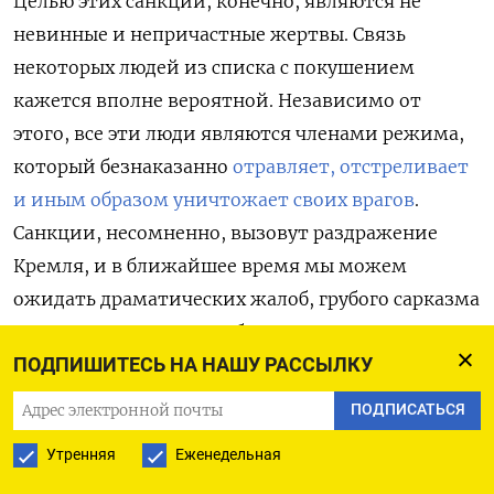
Целью этих санкций, конечно, являются не
невинные и непричастные жертвы. Связь
некоторых людей из списка с покушением
кажется вполне вероятной. Независимо от
этого, все эти люди являются членами режима,
который безнаказанно
отравляет, отстреливает
и иным образом уничтожает своих врагов
.
Санкции, несомненно, вызовут раздражение
Кремля, и в ближайшее время мы можем
ожидать драматических жалоб, грубого сарказма
и, возможно, каких-либо контрмер.
ПОДПИШИТЕСЬ НА НАШУ РАССЫЛКУ
Однако такие санкции не повредят Кремлю и,
ПОДПИСАТЬСЯ
скорее всего, не повлияют на его дальнейшие
Утренняя
Еженедельная
действия. Будет обидно, если желание сделать
что-то прямо сейчас помешает планированию