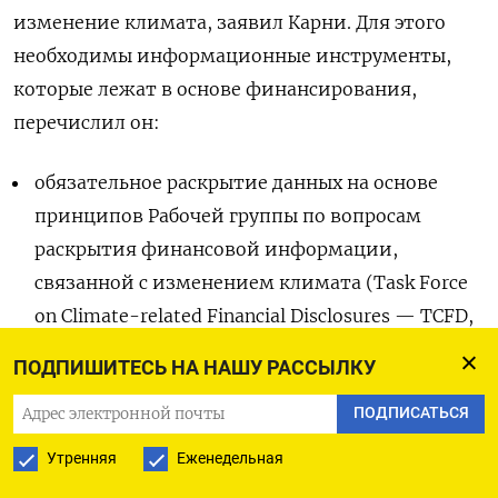
изменение климата, заявил Карни. Для этого
необходимы информационные инструменты,
которые лежат в основе финансирования,
перечислил он:
обязательное раскрытие данных на основе
принципов Рабочей группы по вопросам
раскрытия финансовой информации,
связанной с изменением климата (Task Force
on Climate-related Financial Disclosures — TCFD,
создана в 2015 г. при международном Совете
ПОДПИШИТЕСЬ НА НАШУ РАССЫЛКУ
по финансовой стабильности);
ПОДПИСАТЬСЯ
проведение климатических стресс-тестов;
построение планов перехода к зеленой
Утренняя
Еженедельная
экономике на основе научных доказательств;