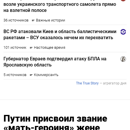
Путин присвоил звание
«мать-героиня» жене