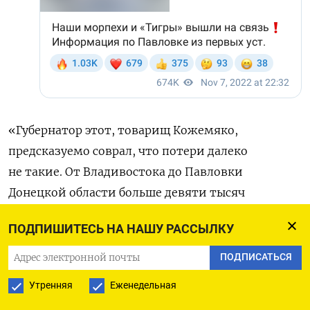
«Губернатор этот, товарищ Кожемяко,
предсказуемо соврал, что потери далеко
не такие. От Владивостока до Павловки
Донецкой области больше девяти тысяч
километров. Но он уверен, что потери
ПОДПИШИТЕСЬ НА НАШУ РАССЫЛКУ
„не такие“. Губернатору, наверное, оттуда лучше
видно, как и сколько отправлять на убой
ПОДПИСАТЬСЯ
военных из его региона», —
прокомментировал
Утренняя
Еженедельная
ситуацию президент Украины Владимир