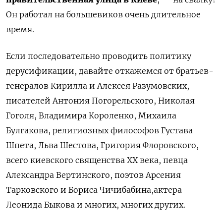
Он работал на большевиков очень длительное
время.
Если последовательно проводить политику
дерусификации,
давайте
откажемся от братьев
-
генералов
Кирилла и Алексея
Разумовских,
писателей Антония
Погорель
с
кого,
Николая
Гоголя,
Владимира
Короленко, Михаила
Булгакова,
религиозных философов Густава
Шпета,
Льва
Шестова,
Григория
Флоровского,
всего
киевского священства ХХ века,
певца
Александра
Вертинского,
поэтов
Арсения
Тарковского
и Бориса
Чичибабина,
актера
Леонида Быкова и многих
, многих
других.