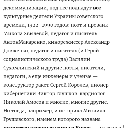
декоммунизации, под нее подпадут
все
культурные деятели Украины
советского
времени,
1922–1990 годов
: поэт и прозаик
Микола
Хвылевой,
педагог и писатель
Антон
Макаренко,
кинорежиссер Александр
Довженко,
педагог и писатель (и Герой
социалистического труда) Василий
Сухомлинский и другие
поэты, писатели,
педагоги
; а еще
инженеры
и ученые —
конструктор ракет Сергей
Королев,
пионер
кибернетики Виктор
Глушков,
кардиолог
Николай
Амосов и многие
, многие
другие.
Но тогда, например, и
историка Михаила
Грушевского
, именем которого названа
правительственная улица в Киеве
,
—
на свалку
!