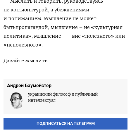
—
мыслить и говорить, руководствуясь
не конъюнктурой, а убеждениями
и пониманием. Мышление
не
может
быть
пропаганд
ой
,
мышление –
не
«
культурная
политика
», мы
шление -
—
вне
«
полезного
»
или
«
неполезного
»
.
Давайте мыслить.
Андрей Баумейстер
украинский философ и публичный
интеллектуал
ПОДПИСАТЬСЯ НА ТЕЛЕГРАМ