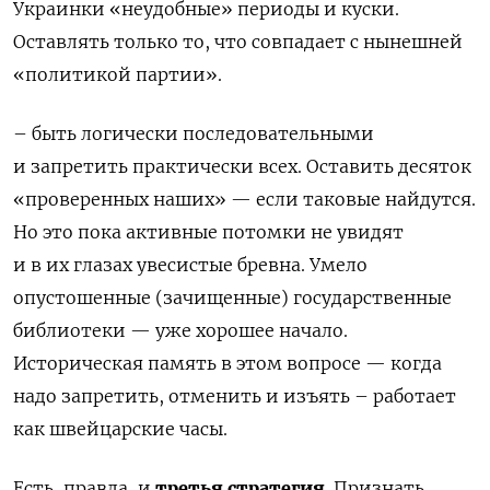
Украинки
«
неудобные
»
периоды и куски.
Оставлять только то, что совпадает с нынешней
«
политикой партии
»
.
–
быть логически последовательными
и запретить практически всех. Оставить десят
ок
«
проверенных
наших
» —
если таковые найдутся.
Но это п
ока активные потомки не
увидят
и в их глазах увесистые бревна.
У
мело
опустошенные (зачищенные) государственные
библиотеки
—
уже хорошее начало.
Историческая память в этом вопросе
—
когда
надо запретить, отменить и изъять
–
работает
как швейцарские часы.
Есть, правда,
и
третья стратегия
. Признать