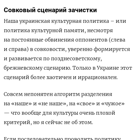
Совковый сценарий зачистки
Наша украинская
культурная политика
–
или
политика культурной памяти, несмотря
на постоянные обвинения оппонентов (
с
лев
а
и
с
прав
а
) в совковости, уверенно формируется
и развивается по позднесоветскому,
брежневскому сценарию. Только в Украине
этот
сценарий более хаотичен и иррационален.
Совсем непонятен алгоритм разделения
на
«
наше
»
и
«
не наше
»
, на
«
свое
»
и
«
чужое
»
—
что вообще для культуры очень плохой
критерий, но я сейчас не об этом.
Если последовательно проводить политику