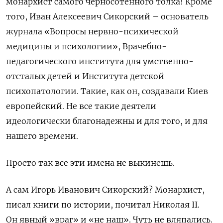
монархист самого черносотенного толка
!
Кроме
того, Иван Алексеевич
Сикорский –
основатель
журнала «Вопросы нервно-психической
медицины и психологии», Врачебно-
педагогического института для умственно-
отсталых детей и Института детской
психопатологии. Такие
,
как он
,
создавали Киев
европейский.
Н
е все такие деятели
идеологически благонадежны
и
для того
,
и для
нашего времени.
Просто так
все
эти имена не выкинешь.
А сам Игорь Иванович Сикорский
? М
онархист,
писал книги по истории, почитал Николая II.
Он явн
ый »
враг
»
и
«
не наш
»
.
Ч
уть не вляпались.