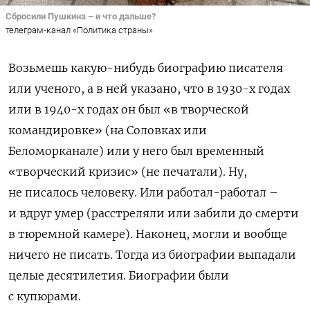
Сбросили Пушкина – и что дальше?
телеграм-канал «Политика страны»
Возьмешь какую-нибудь биографию писателя
или ученого, а в ней указано, что в
19
30-х годах
или в
19
40-х годах он был
«
в творческой
командировке
»
(на Соловках или
Беломорканале) или у него был временный
«
творческий кризис
» (не печатали)
. Ну,
не писалось человеку. Или работал-работал
–
и вдруг умер (расстреляли или забили до смерти
в тюремной камере). Наконец, могли и вообще
ничего не писать. Тогда из биографии выпадали
целые десятилетия. Биографии
были
с купюрами.