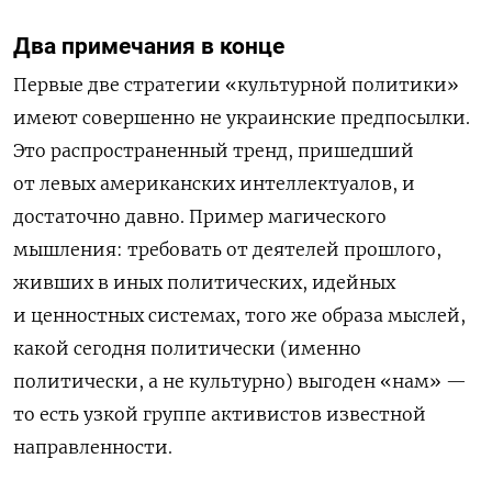
Д
ва примечания в конце
Первые две стратегии
«
культурной политики
»
имеют совершенно не украинские предпосылки.
Это распространенный тренд, пришедший
от левых американских интеллектуалов
, и
достаточно давно.
П
ример магического
мышления: требовать от деятелей прошлого,
живших в иных политических, идейных
и ценностных системах,
того же
образа мыслей,
к
ак
ой сегодня политически (именно
политически, а не культурно) выгоден
«нам» —
то есть
узк
ой
групп
е
активистов известной
направленности.