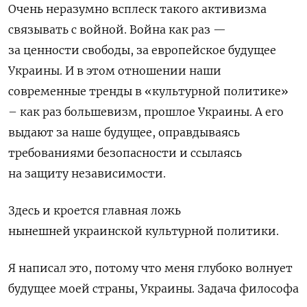
Очень неразумно всплеск такого активизма
связывать с войной. Война как раз —
за ценности свободы, за европейское будущее
Украины. И в этом отношении наши
современные тренды в
«
культурной политике
»
–
как раз большевизм, прошлое Украины.
А его
выдают
за наше будущее
, оправдываясь
требованиями
безопасности и
ссылаясь
на защиту
независимости.
З
десь и кроется главная ложь
нынешн
е
й
украинской
культурной политики.
Я написал это, потому что меня глубоко волнует
будущее моей страны, Украины.
З
адача философа