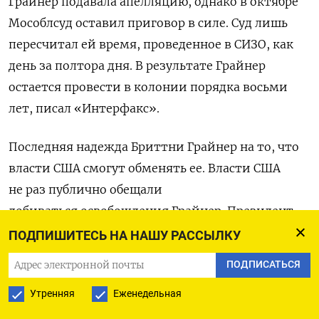
Грайнер подавала апелляцию, однако в октябре
Мособлсуд оставил приговор в силе. Суд лишь
пересчитал ей время, проведенное в СИЗО, как
день за полтора дня. В результате Грайнер
остается провести в колонии порядка восьми
лет, писал «Интерфакс».
Последняя надежда Бриттни Грайнер на то, что
власти США смогут обменять ее. Власти США
не раз публично обещали
добиваться освобождения Грайнер. Президент
США Джо Байден, получив от Грайнер письмо,
ПОДПИШИТЕСЬ НА НАШУ РАССЫЛКУ
позвонил
ее супруге и заверил, что работает над
ПОДПИСАТЬСЯ
скорейшим освобождением Бриттни.
Утренняя
Еженедельная
Сегодня замглавы МИДа Сергей Рябков заявил,