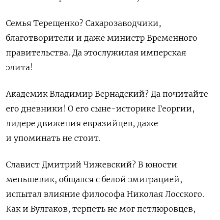
Семья
Терещенк
о
?
Сахарозаводчики,
благотворители и даже министр Временного
правительства.
Да
это
служилая имперская
элита!
Академик
Владимир
Вернадский? Да почитайте
его дневники! О его сыне-историке
Георгии,
лидере движения евразийцев, даже
и упоминать не стоит.
Славист
Дмитрий Чижевский? В юности
меньшевик, общался с белой эмиграцией,
испытал влияние
философа Николая
Лосского.
Как и Булгаков, терпеть не мог петлюровцев,