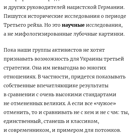
и других руководителей нацистской Германии.
Пишутся исторические исследования о периоде
Третьего рейха. Но это
научные
исследования,
а не мифологизированные лубочные картинки.
П
ока наши группы активистов не хотят
признавать возможность для Украины третьей
стратегии. Она
им
невыгодна во многих
отношениях.
В частности, придется показывать
собственные впечатляющике результаты
в сравнении с очень высокими стандартами
не отмененных великих.
А если все
«
чужое
»
отменить,
то и сравнивать не с кем и не с чм:
ты,
единственный,
станешь
и классиком,
и современником
,
и примером для потомков.