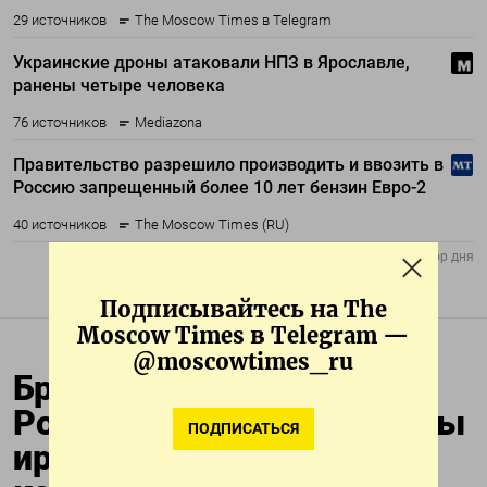
Подписывайтесь на The
Moscow Times в Telegram —
@moscowtimes_ru
Британская разведка:
Россия восполнила запасы
ПОДПИСАТЬСЯ
иранских дронов-