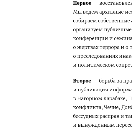
Первое
— восстановлен
Мы ведем архивные исс
собираем собственные 
организуем публичные
конференции и семина
о жертвах террора и о 
о преследованиях ина
и политическом сопро
Второе
— борьба за пра
и публикация информац
в Нагорном Карабахе, 
конфликта, Чечне, Донб
бессудных расправ и т
и вынужденным пересе