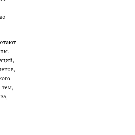
тво —
ботают
опы.
аций,
ленов,
кого
о тем,
ева
,