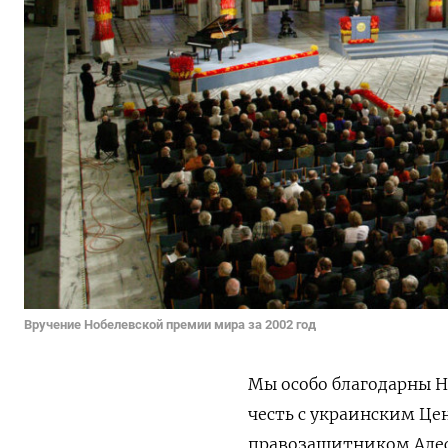
Вручение Нобелевской премии мира за 2002 год
Мы особо благодарны Н
честь с украинским Це
правозащитником Алес