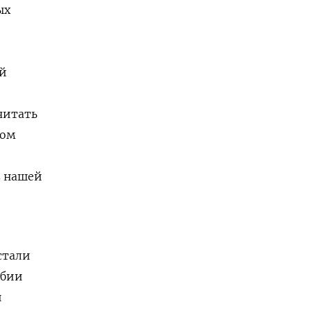
ых
ий
читать
вом
в нашей
стали
абии
й