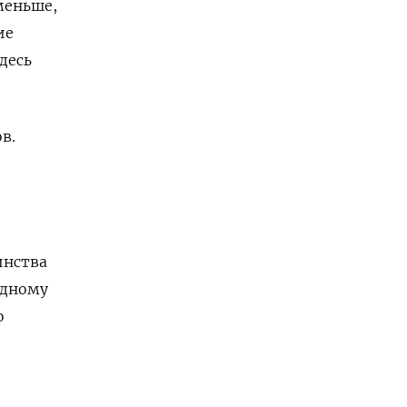
меньше,
ие
десь
в.
инства
одному
ю