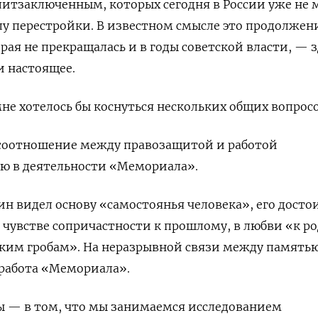
итзаключенным, которых сегодня в России уже не 
алу перестройки. В известном смысле это продолжен
орая не прекращалась и в годы советской власти, — з
и настоящее.
не хотелось бы коснуться нескольких общих вопросо
соотношение между правозащитой и работой
ью в деятельности «Мемориала».
ин видел основу «самостоянья человека», его досто
о чувстве сопричастности к прошлому, в любви «к р
ским гробам». На неразрывной связи между память
 работа «Мемориала».
ы — в том, что мы занимаемся исследованием