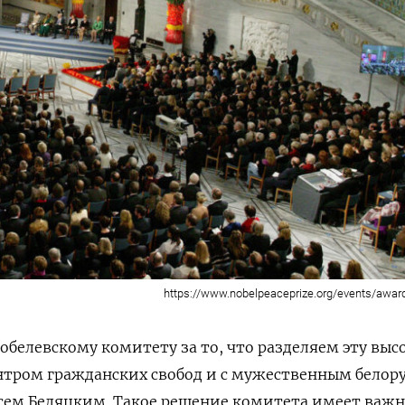
https://www.nobelpeaceprize.org/events/awa
обелевскому комитету за то, что разделяем эту выс
нтром гражданских свобод и с мужественным белор
ем Беляцким. Такое решение комитета имеет важн