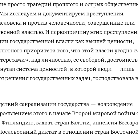
не просто трагедий прошлого и острых общественн
 Мы исследуем и документируем преступления.
еловека и против человечности, совершенные или
твенной властью. И первопричину этих преступлен
ии государственной власти как высшей ценности,
лютного приоритета того, что этой власти угодно с
ересами», над личностью, ее свободой, достоинст
рнутая система ценностей, в которой люди — лишь
я решения государственных задач, господствовала 
едствий сакрализации государства — возрождение
роявлением этого в начале Второй мировой войны 
 Финляндию, захват стран Балтии, аннексия Бессар
 Послевоенный диктат в отношении стран Восточно