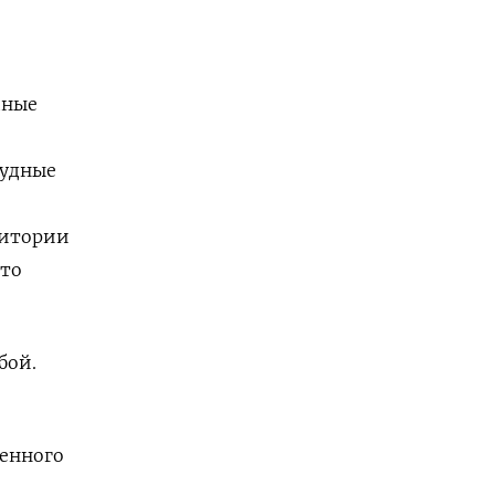
пные
судные
ритории
-то
бой.
венного