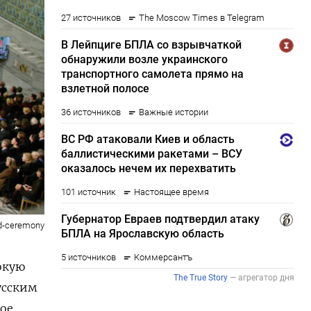
rd-ceremony
окую
усским
ое