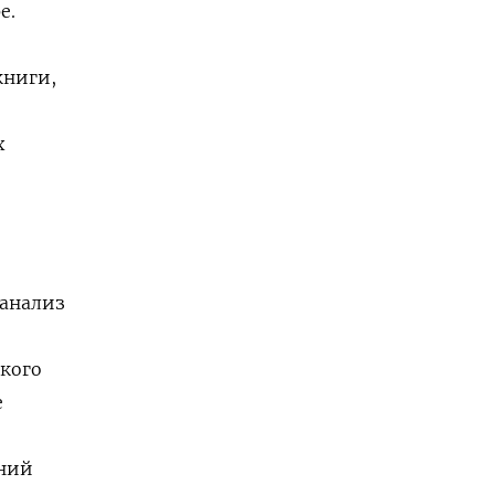
е.
книги,
х
 анализ
ского
е
аний