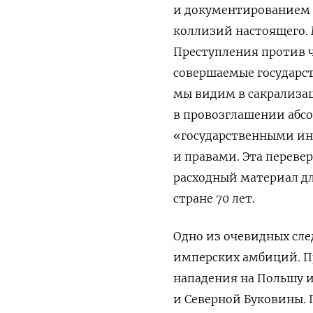
и документированием 
коллизий настоящего.
Преступления против ч
совершаемые государс
мы видим в сакрализац
в провозглашении абсо
«государственными инт
и правами. Эта переве
расходный материал дл
стране 70 лет.
Одно из очевидных сл
имперских амбиций. П
нападения на Польшу и
и Северной Буковины.