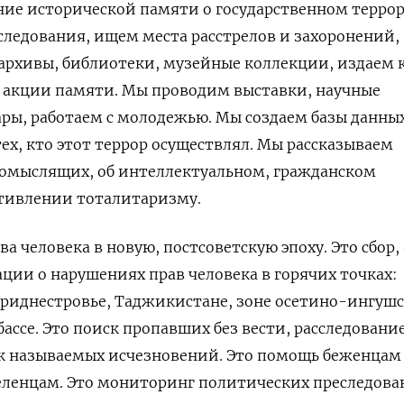
ие исторической памяти о государственном террор
ледования, ищем места расстрелов и захоронений,
архивы, библиотеки, музейные коллекции, издаем 
 акции памяти. Мы проводим выставки, научные
ры, работаем с молодежью. Мы создаем базы данны
тех, кто этот террор осуществлял. Мы рассказываем
комыслящих, об интеллектуальном, гражданском
тивлении тоталитаризму.
ва человека в новую, постсоветскую эпоху. Это сбор,
ии о нарушениях прав человека в горячих точках:
Приднестровье, Таджикистане, зоне осетино-ингуш
ассе. Это поиск пропавших без вести, расследовани
ак называемых исчезновений. Это помощь беженцам
ленцам. Это мониторинг политических преследов