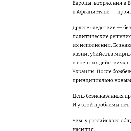
Европы, вторжения в В
в Афганистане — прояв
Другое следствие — бе
политические решения,
их исполнении. Безна
казни, убийства мирны
в военных действиях в
Украины. После бомбе
принципиально новым
Цепь безнаказанных пр
И у этой проблемы нет
Увы, у российского об
насилия.