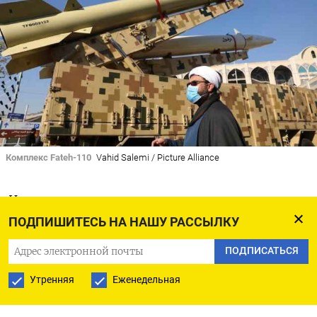
Комплекс Fateh-110
Vahid Salemi / Picture Alliance
Иран хочет ограничить дальность ракет,
которыми он планирует снабдить Россию для
ПОДПИШИТЕСЬ НА НАШУ РАССЫЛКУ
войны в Украине,
сообщил
Axios со ссылкой
ПОДПИСАТЬСЯ
на четыре источника, знакомые с отчетами
Утренняя
Еженедельная
израильской разведки.