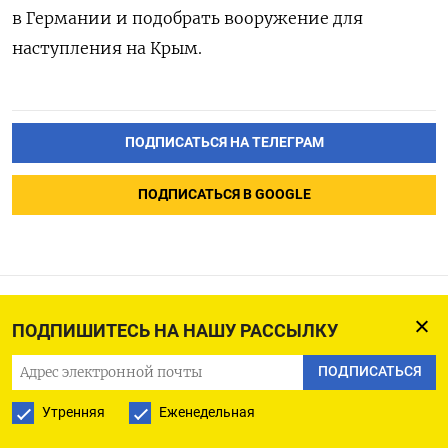
в Германии и подобрать вооружение для
наступления на Крым.
ПОДПИСАТЬСЯ НА ТЕЛЕГРАМ
ПОДПИСАТЬСЯ В GOOGLE
ПОДПИШИТЕСЬ НА НАШУ РАССЫЛКУ
Остатки на корсчетах в
Нацбанке Казахстана на 19
ПОДПИСАТЬСЯ
янв выросли до 521,627
Утренняя
Еженедельная
млрд тенге