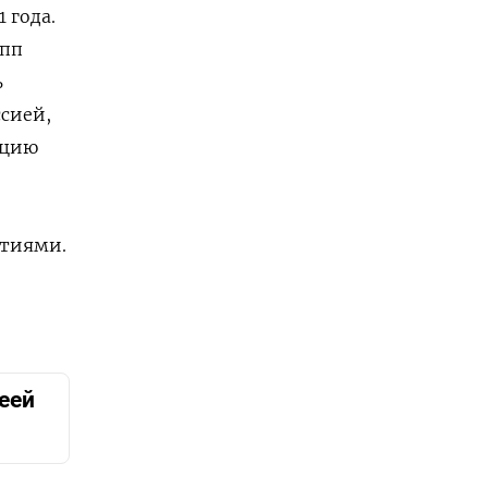
 года.
упп
ь
сией,
ацию
ятиями.
еей