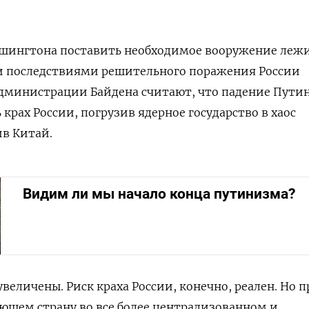
ашингтона поставить необходимое вооружение лежи
 последствиями решительного поражения России
администрации Байдена считают, что падение Пути
крах России, погрузив ядерное государство в хаос
в Китай.
Видим ли мы начало конца путинизма?
величены. Риск краха России, конечно, реален. Но п
ающем страну во все более централизованном и