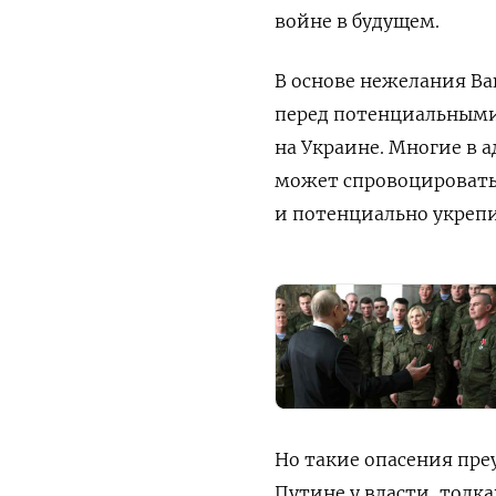
войне в будущем.
В основе нежелания В
перед потенциальными
на Украине. Многие в 
может спровоцировать 
и потенциально укрепи
Но такие опасения преу
Путине у власти, толк