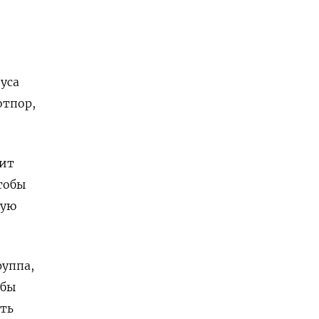
уса
отпор,
нит
чтобы
ную
уппа,
обы
ть