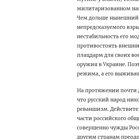
милитаризованном нап
Чем дольше нынешний р
непредсказуемого взр
нестабильность его мо
противостоять внешни
плацдарм для своих во
оружия в Украине. Поэ
режима, а его выживан
На протяжении почти д
что русский народ ник
реваншизм. Действите
части российского общ
совершенно чужды Росс
другим странам преодо