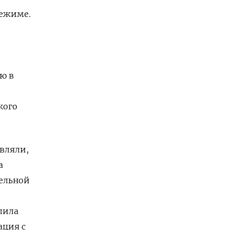
режиме.
ю в
кого
вляли,
а
тельной
лила
ация с