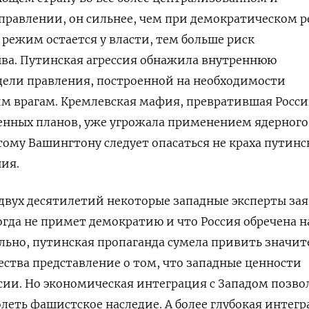
равлении, он сильнее, чем при демократическом 
ежим остается у власти, тем больше риск
ыва. Путинская агрессия обнажила внутреннюю
дели правления, построенной на необходимости
м врагам. Кремлевская мафия, превратившая Росси
енных планов, уже угрожала применением ядерного
тому Вашингтону следует опасаться не краха путинс
ия.
вух десятилетий некоторые западные эксперты зая
огда не примет демократию и что Россия обречена н
льно, путинская пропаганда сумела привить значи
ества представление о том, что западные ценности
ии. Но экономическая интеграция с Западом позво
леть фашистское наследие. А более глубокая интегр