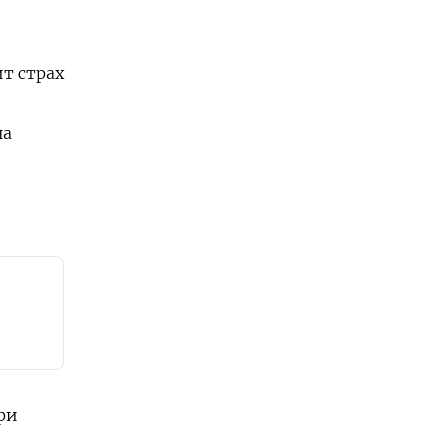
т страх
на
ри