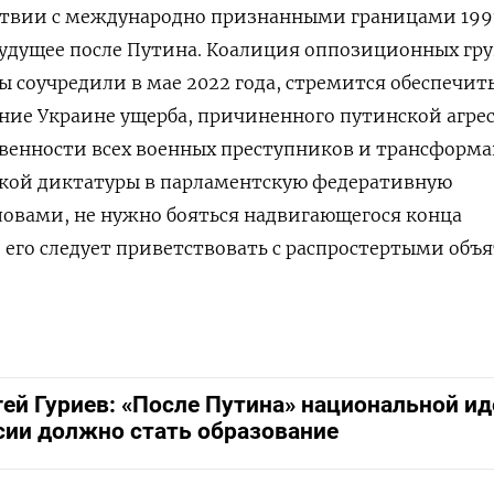
ствии с международно признанными границами 1991
удущее после Путина. Коалиция оппозиционных гр
ы соучредили в мае 2022 года, стремится обеспечит
ие Украине ущерба, причиненного путинской агрес
твенности всех военных преступников и трансформ
кой диктатуры в парламентскую федеративную
ловами, не нужно бояться надвигающегося конца
 его следует приветствовать с распростертыми объ
гей Гуриев: «После Путина» национальной ид
сии должно стать образование