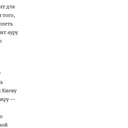
нт для
 того,
рпеть
ит ауру
о
у
сь
 Киеву
миру —
ю
вой