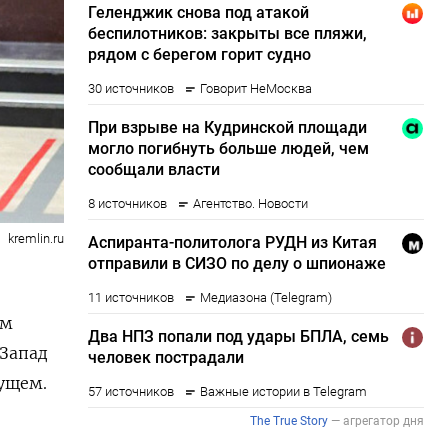
kremlin.ru
ом
 Запад
дущем.