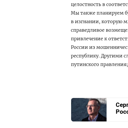
целостность в соответ
Мы также планируем б
в изгнании, которую м
справедливое возмещен
привлечение к ответс
России из мошенничес
республику. Другими с
путинского правления;
Сер
Рос