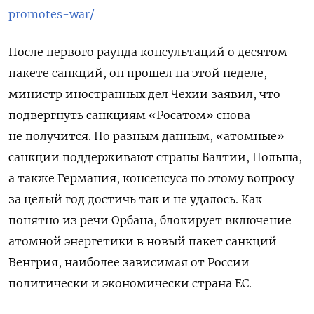
promotes-war/
П
осле первого раунда консультаций о
десятом
пакет
е
санкций,
он прошел
на этой неделе,
министр иностранных дел Чехии
заявил, что
подвергнуть санкциям
«
Росатом
»
снова
не получится. По разным данным
,
«атомные»
санкции поддерживают страны Балтии, Польша,
а также Германия, консенсуса по этому вопросу
за целый год достичь так и не удалось. Как
понятно из речи Орбана,
блокирует включение
атомной энергетики в новый пакет санкций
Венгрия, наиболее зависимая от России
политически и экономически страна ЕС.