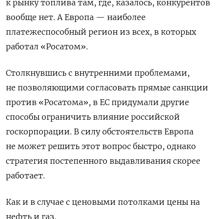
к рынку топлива там, где
,
казалось
,
конкурентов
вообще нет.
А
Европа — наиболее
платежеспособный регион из всех, в которых
работал
«
Росатом
»
.
Столкнувшись с внутренними проблемами,
не позволяющими согласовать прямые санкции
против
«
Росатома
»
, в ЕС придумали другие
способы ограничить влияние
российской
госкорпорации. В силу обстоятельств Европа
не может решить этот вопрос быстро, однако
стратегия постепенного выдавливания скорее
работает.
Как и в случае с ценовыми потолками
цены на
нефт
ь
и га
з
.