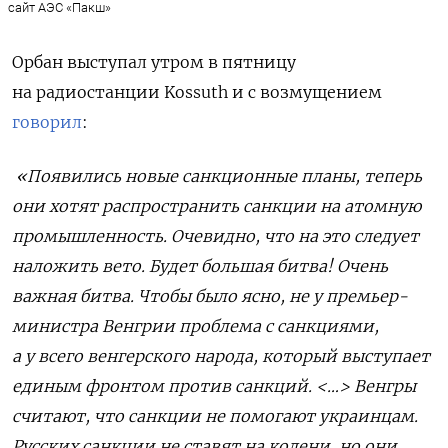
сайт АЭС «Пакш»
Орбан выступал утром в пятницу
на
радио
станции
Kossuth
и с возмущением
говорил
:
«Появились новые санкционные планы, теперь
они хотят распространить санкции на атомную
промышленность. Очевидно, что на это следует
наложить вето. Будет большая битва! Очень
важная битва. Чтобы было ясно, не у премьер-
министра Венгрии проблема с санкциями,
а у всего венгерского народа, который выступает
единым фронтом против санкций. <…> Венгры
считают, что санкции не помогают украинцам.
Русских санкции не ставят на колени, но они