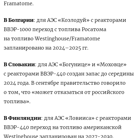
Framatome.
В Болгарии
: для АЭС
«
Козлодуй
»
с реакторами
ВВЭР-1000 переход с топлива Росатома
на топливо Westinghouse/Framatome
запланировано на 2024–2025 гг.
В Словакии
: для АЭС
«
Богунице
»
и
«
Моховце
»
с реакторами ВВЭР-440 создан запас до середины
2024 года. В сентябре правительство говорило
о том, что «может отказаться от российского
топлива».
В Финляндии
: для АЭС
«
Ловииса
»
с реакторами
ВВЭР-440 переход на топливо американской
Westinghouse запланирован на 2027-2030.