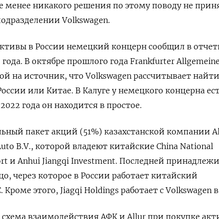
не менее никакого решения по этому поводу не прин
подразделении Volkswagen.
активы в России немецкий концерн сообщил в отче
года. В октябре прошлого года Frankfurter Allgemein
кой на источник, что Volkswagen
рассчитывает найт
России или Китае. В Калуге у немецкого концерна ес
 2022 года он находится в простое.
льный пакет акций (51%) казахстанской компании Al
Auto
B.V., которой владеют китайские China
National
rt
и Anhui
Jiangqi
Investment. Последней принадлеж
о, через которое в России работает китайский
 Кроме этого, Jiagqi
Holdings
работает с Volkswagen
в
 схема взаимодействия АФК и Allur
при покупке акт