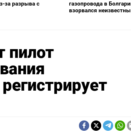
з-за разрыва с
газопровода в Болгари
взорвался неизвестны
т пилот
вания
 регистрирует