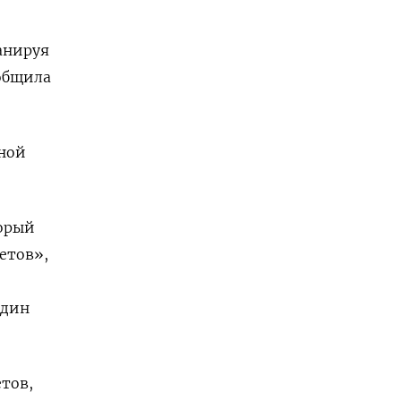
анируя
общила
ьной
торый
етов»,
один
тов,