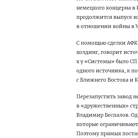
немецкого концерна в Р
продолжится выпуск и
в отношении войны в У
С помощью сделки АФК
холдинг, говорит исто
х у «Системы» было СП 
одного источника, к п
с Ближнего Востока и 
Перезапустить завод н
в «дружественных» ст
Владимир Беспалов. Од
которые ограничивают 
Поэтому прямых постав