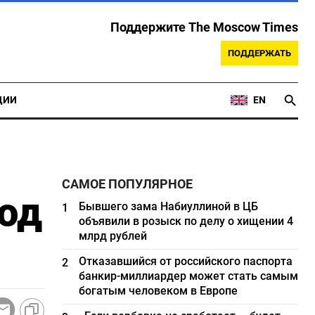
Поддержите The Moscow Times
ПОДДЕРЖАТЬ
ЦИИ
EN
САМОЕ ПОПУЛЯРНОЕ
од
Бывшего зама Набиуллиной в ЦБ
1
объявили в розыск по делу о хищении 4
млрд рублей
Отказавшийся от российского паспорта
2
банкир-миллиардер может стать самым
богатым человеком в Европе