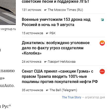
vwgroup.ru
й
омпанию
а»
urAuto.
 Рус“