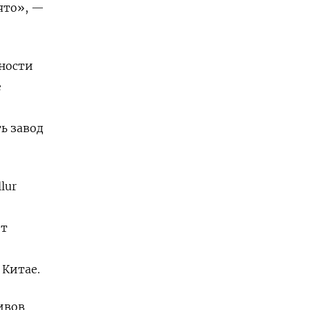
ято», —
тности
e
и
ть завод
lur
ит
 Китае.
ивов