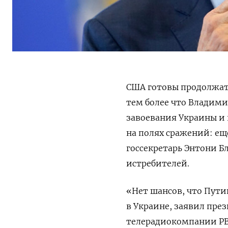
США готовы продолжать
тем более что Владими
завоевания Украины и 
на полях сражений: ещ
госсекретарь Энтони Б
истребителей.
«Нет шансов, что Пути
в Украине, заявил пре
телерадиокомпании PBS