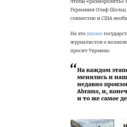
чтобы «разморозить» п
Германии Олаф Шольц 
совместно и США необх
На это
указал
государст
журналистов о возможн
просит Украина:
На каждом этап
менялись и наш
недавно произо
Abrams, и, коне
и то же самое д
Н