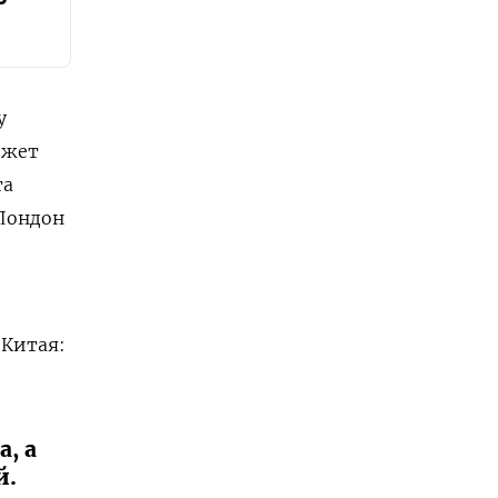
у
ожет
та
 Лондон
 Китая:
, а
й.