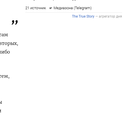
 там
вторых,
либо
тем,
ы
и