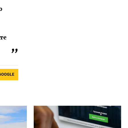
о
те
GOOGLE