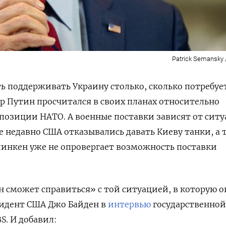
Patrick Semansky 
 поддерживать Украину столько, сколько потребует
р Путин просчитался в своих планах относительно
позиции НАТО. А военные поставки зависят от сит
е недавно США отказывались давать Киеву танки, а 
линкен уже не опровергает возможность поставки
н сможет справиться» с той ситуацией, в которую о
зидент США Джо Байден в
интервью
государственной
. И добавил: