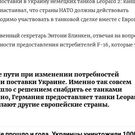
оставки в Украину немецких танков Leopard 2: кан
настаивал, что страны НАТО должны действовать
одимо участвовать в танковой сделке вместе с Евро
венный секретарь Энтони Блинкен, отвечая на вопр
ости предоставления истребителей F-16, которые 
е пути при изменении потребностей
и поставки Украине. Именно так совсем
шло с решением снабдить ее танками
чно, Германия предоставляет танки Leopa
елают другие европейские страны.
е прошло и года. Украинцы уничтожили 100