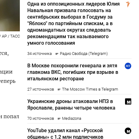
/ AP / ТАСС
ся,
уации
теперь
н попал