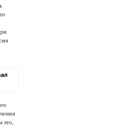
ь
то
три
ссия
вал
ого
ечения
 это,