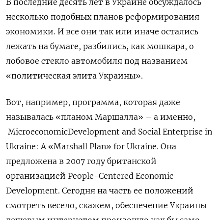
В последние десять лет в Украине обсуждалось
несколько подобных планов реформирования
экономики. И все они так или иначе остались
лежать на бумаге, разбились, как мошкара, о
лобовое стекло автомобиля под названием
«политическая элита Украины».
Вот, например, программа, которая даже
называлась «планом Маршалла» – а именно,
Microeconomic
Development
and
Social
Enterprise
in
Ukraine
:
A
«
Marshall
Plan
»
for
Ukraine
. Она
предложена в 2007 году британской
организацией
People
-
Centered
Economic
Development
. Сегодня на часть ее положений
смотреть весело, скажем, обеспечение Украины
дешевым интернетом произошло как бы само