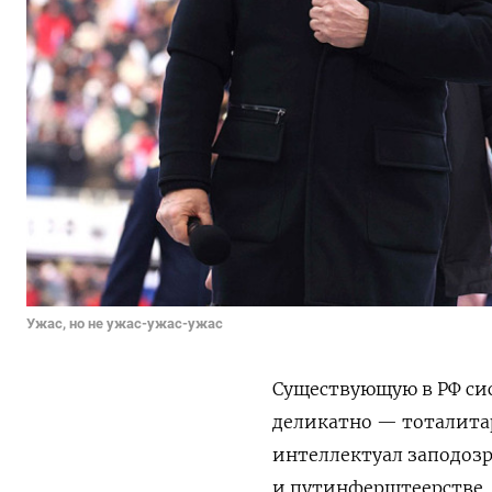
Ужас, но не ужас-ужас-ужас
Существующую в РФ си
деликатно — тоталита
интеллектуал заподозри
и путинферштеерстве. 