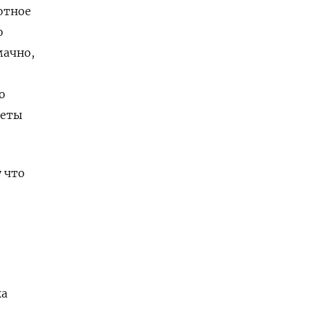
мотное
о
мачно,
о
веты
 что
ка