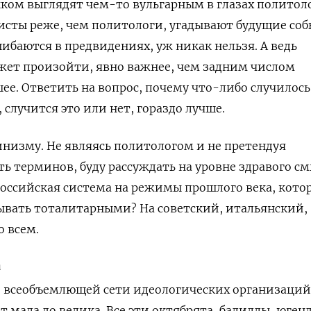
ком выглядят чем-то вульгарным в глазах политоло
цисты реже, чем политологи, угадывают будущие со
шибаются в предвидениях, уж никак нельзя. А ведь
ожет произойти, явно важнее, чем задним числом
е. Ответить на вопрос, почему что-либо случилось,
 случится это или нет, гораздо лучше.
инизму. Не являясь политологом и не претендуя
ь терминов, буду рассуждать на уровне здравого см
оссийская система на режимы прошлого века, кото
ывать тоталитарными? На советский, итальянский,
о всем.
а
т) всеобъемлющей сети идеологических организаций
от мала до велика. Все эти октябрята, балиллы, юген