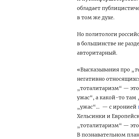
обладает публицистич
в том же духе.
Но политологи российск
в большинстве не раз
авторитарный.
«Высказывания про „
т
негативно относящихся
„тоталитаризм“ — это
ужас“, а какой-то там
„ужас“…
— с иронией
Хельсинки и Европейск
„тоталитаризм“ — это 
В познавательном план