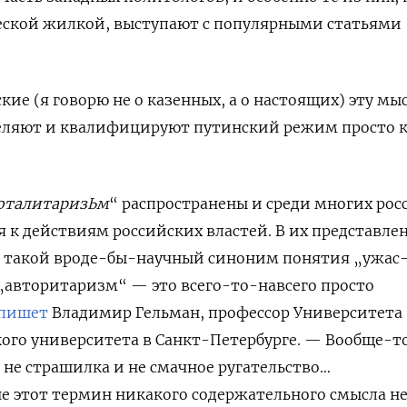
еской жилкой, выступают с популярными статьями
ие (я говорю не о казенных, а о настоящих) эту мы
деляют и квалифицируют путинский режим просто 
оталитаризЬм
“ распространены и среди многих рос
 к действиям российских властей. В их представле
 такой вроде-бы-научный синоним понятия „ужас
 „авторитаризм“ — это всего-то-навсего просто
пишет
Владимир Гельман, профессор Университета
ого университета в Санкт-Петербурге. — Вообще-то
не страшилка и не смачное ругательство…
е этот термин никакого содержательного смысла не