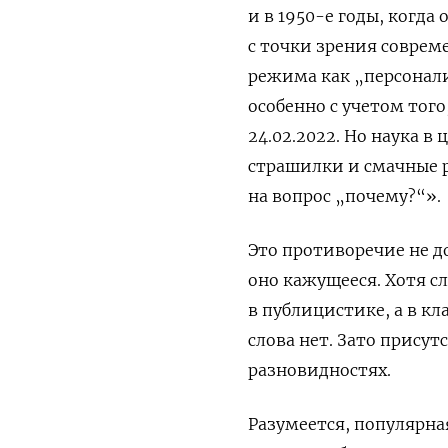
и в 1950-е годы, когда
с точки зрения соврем
режима как „персонали
особенно с учетом того
24.02.2022. Но наука в
страшилки и смачные р
на вопрос „почему?“».
Это противоречие не д
оно кажущееся. Хотя с
в публицистике, а в к
слова нет. Зато прису
разновидностях.
Разумеется, популярна