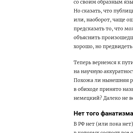
со своим образным язы
Но сказать, что публи
или, наоборот, чаще о
предсказать то, что м
объяснить произошедше
хорошо, но предвидеть,
Теперь вернемся к пут
на научную аккуратност
Похожа ли нынешняя р
в обиходе принято наз
немецкий? Далеко не в
Нет того фанатизм
В РФ нет (или пока не
в которых состоят все 