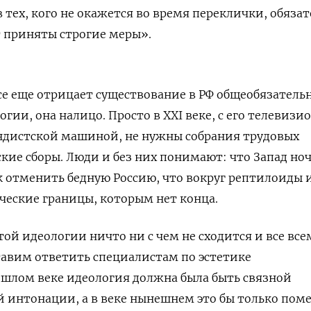
тех, кого не окажется во время переклички, обяза
т приняты строгие меры».
все еще отрицает существование в РФ общеобязатель
гии, она налицо. Просто в XXI
веке, с его телевизи
ндистской машиной, не нужны собрания трудовых
кие сборы. Люди и без них понимают: что Запад но
ак отменить бедную Россию, что вокруг рептилоиды 
ические границы, которым нет конца.
той идеологии ничто ни с чем не сходится и все все
тавим ответить специалистам по эстетике
ошлом веке идеология должна была быть связной
 интонации, а в веке нынешнем это бы только пом