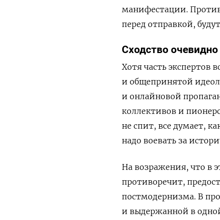
манифестации. Против 
перед отправкой, буду
Сходство очевидно
Хотя часть экспертов 
и общепринятой идеоло
и онлайновой пропага
коллективов и пионерс
не спит, все думает, к
надо воевать за истор
На возражения, что в э
противоречит, предос
постмодернизма. В пр
и выдержанной в одной