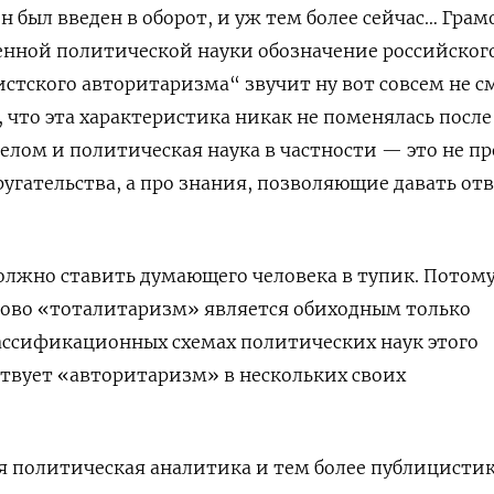
 он был введен в оборот, и уж тем более сейчас… Гра
енной политической науки обозначение российског
стского авторитаризма“ звучит ну вот совсем не с
, что эта характеристика никак не поменялась после
 целом и политическая наука в частности — это не пр
угательства, а про знания, позволяющие давать от
олжно ставить думающего человека в тупик. Потому
лово «тоталитаризм» является обиходным только
лассификационных схемах политических наук этого
тствует «авторитаризм» в нескольких своих
я политическая аналитика и тем более публицисти