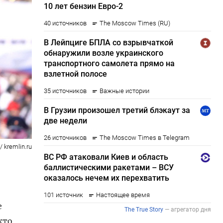
 kremlin.ru
е
кто