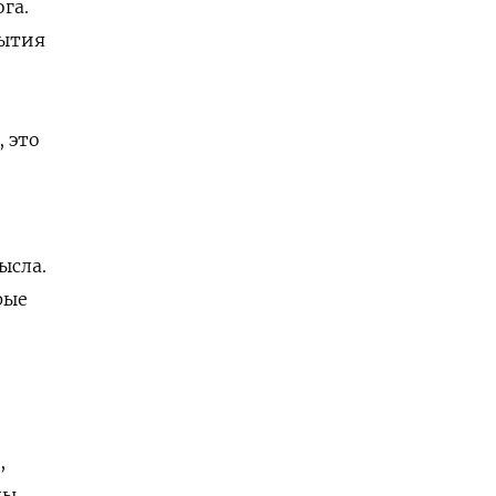
га.
бытия
 это
ысла.
рые
,
ды,