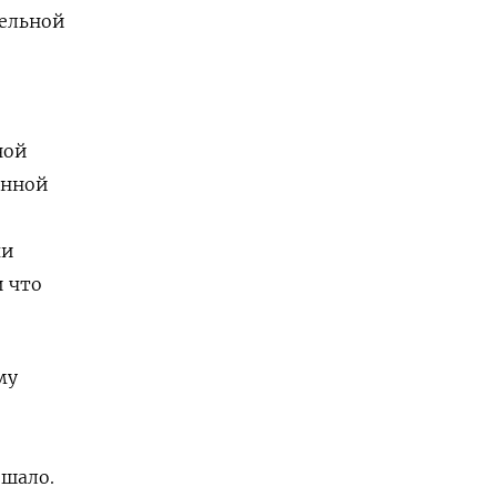
тельной
ной
онной
чи
и что
му
ешало.