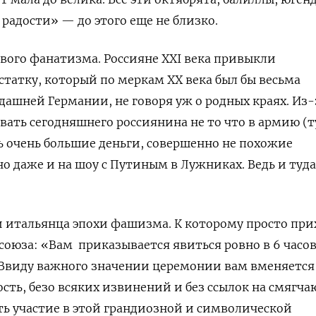
радости» — до этого еще не близко.
вого фанатизма. Россияне XXI
века привыкли
остатку, который по меркам
XX века был бы весьма
дашней Германии, не говоря уж о родных краях. Из-
вать сегодняшнего россиянина не то что в армию (т
 очень большие деньги, совершенно не похожие
но даже и на шоу с Путиным в Лужниках. Ведь и туда
и итальянца эпохи фашизма. К которому просто пр
союза: «Вам
приказывается явиться ровно в 6 часов
 Ввиду важного значении церемонии вам вменяется
ость, безо всяких извинений и без ссылок на смягч
ть участие в этой грандиозной и символической