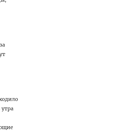
за
ут
иходило
 утра
ающие