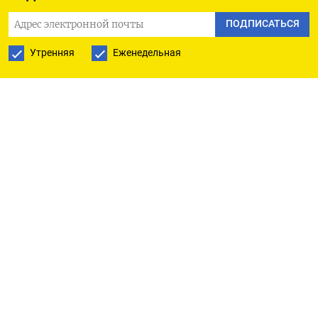
индикатор инфляции - будет опубликован в
ПОДПИСАТЬСЯ
пятницу, и, возможно, позволит инвесторам
оценить, сможет ли американский центробанк
Утренняя
Еженедельная
приостановить цикл повышения процентных
ставок, как ожидают многие на Уолл-стрит.
В марте индекс прибавил 0,1%, показав самый
слабый месяц с июля прошлого года. Поскольку
показатель замедлился в апреле до уровня ниже
5% в годовом исчислении, возросла надежда на
то, что пик ключевых ставок пройден.
Протокол прошлого заседания ФРС,
публикуемый в среду, может дать больше
подсказок о том, приближается ли пауза в