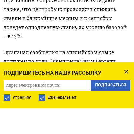
Принявшие в опросе экономисты ожидают
также, что центробанк продолжит снижать
ставки в ближайшие месяцы и к сентябрю
доведет однодневную ставку до уровню базовой
- в 13%.
Оригинал сообщения на английском языке
доступен по коду: (Криштина Тан и Гергели
Сакач)
ПОДПИШИТЕСЬ НА НАШУ РАССЫЛКУ
ПОДПИСАТЬСЯ
Утренняя
Еженедельная
ПОДПИСАТЬСЯ НА ТЕЛЕГРАМ
ПОДПИСАТЬСЯ В GOOGLE