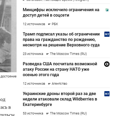
 достояние
род
ась в
пульсы.