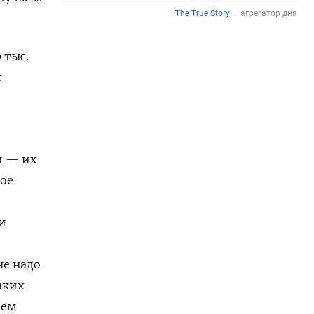
 тыс.
х
и — их
кое
и
не надо
аких
оем