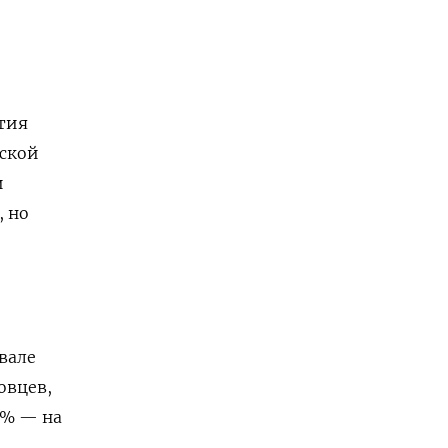
ытия
вской
и
, но
вале
овцев,
3% — на