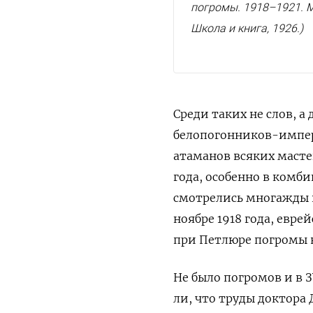
погромы. 1918–1921. М
Школа и книга, 1926.
)
Среди таких не слов, 
белопогонников-импер
атаманов всяких масте
года, особенно в комб
смотрелись многажды ц
ноябре 1918 года, евре
при Петлюре погромы 
Не было погромов и в 
ли, что труды доктора