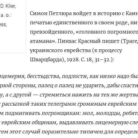
. Klier,
Симон Петлюра войдет в историю с Каи
. o.:
печатью единственного в своем роде, ни
ess,
превзойденного, «головного погромног
атамана». Пинхас Красный пишет (Траг
украинского еврейства (к процессу
Шварцбарда), 1928. С. 18, 31–32.):
ицемерия, бесстыдства, подлости, как низко надо бы
одной стороны, палец о палец не ударить, дабы спасти
, а с другой — стремиться нажить на тех же жертв
 рассылкой таких телеграмм громимым еврейским
м подмигивать погромщикам: мол, молодцы, ребята
к еврейским общинам, выдавливать лицемерную сле
тем этот случай поразительно типичен для определ