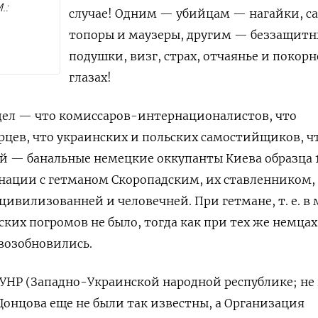
.:
случае! Одним — убийцам — нагайки, са
топоры и маузеры, другим — беззащит
подушки, визг, страх, отчаянье и покорн
глазах!
а дел — что комиссаров-интернационалистов, что
цев, что украинских и польских самостийщиков, ч
й — банальные немецкие оккупанты Киева образца 
инации с гетманом Скоропадским, их ставленником,
ивилизованней и человечней. При гетмане, т. е. в
йских погромов не было,
тогда как при тех же немцах
возобновились.
ЗУНР (Западно-Украинской народной республике; не
 Донцова еще не были так известны, а Организация