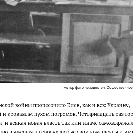
Автор фото неизвестен. Общественное
ской войны пропесочило Киев, как и всю Украину,
 и кровавым пухом погромов. Четырнадцать раз го
и, и всякая новая власть так или иначе самовыражал
дро вымещая на евреях любые свои комплексы и им