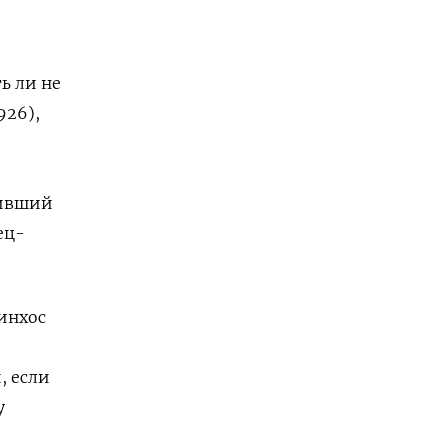
ь ли не
26),
бивший
ец-
инхос
, если
у