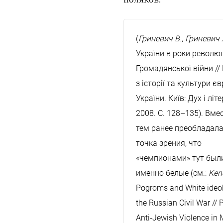
(
Гриневич В., Гриневич 
України в роки революц
Громадянської війни //
з історії та культури єв
України. Київ: Дух і літе
2008. С. 128–135). Вмес
тем ранее преобладала
точка зрения, что
«чемпионами» тут был
именно белые (см.:
Kene
Pogroms and White ideol
the Russian Civil War //
Anti-Jewish Violence in