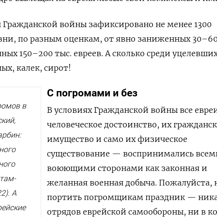
ды Гражданской войны зафиксировано не менее 1300
ни, по разным оценкам, от явно заниженных 30–60
нных 150–
200 тыс.
евреев. А сколько среди уцелевши
ых, калек, сирот!
С погромами и без
ромов в
В условиях Гражданской войны все евре
ский,
человеческое достоинство, их гражданс
арбин:
имущество и само их физическое
ного
существование — воспринимались всем
ного
воюющими сторонами как законная и
там-
желанная военная добыча. Пожалуйста, 
2). А
портить погромщикам праздник — ник
рейские
отрядов еврейской самообороны, ни в к