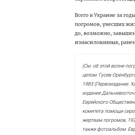
Всего в Украине за го
погромов, унесших жиз
до, возможно, завыше
изнасилованных, ранен
(См. об этой волне пог
целом: Гусев-Оренбург
1983 (Первоиздание. Х
издание Дальневосточ
Еврейского Обществен
комитета помощи сиро
жертвам погромов, 192
также фотоальбом: Ев