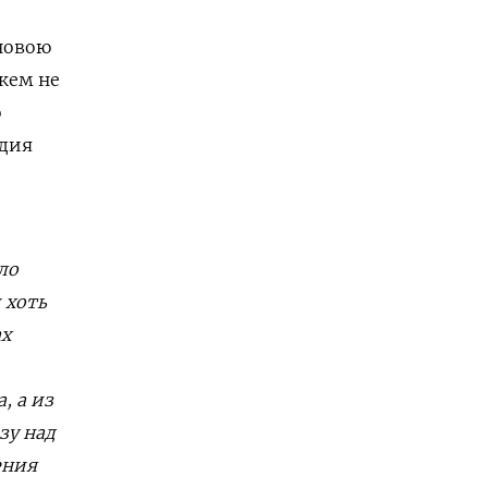
новою
кем не
о
едия
ло
 хоть
ах
, а из
зу над
ения