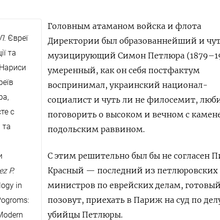
Головным атаманом войска и флота
Л.
Євреї
Директории был образованнейший и чут
ії та
музицирующий Симон Петлюра (1879–19
 Нариси
умеренный, как он себя постфактум
реїв
воспринимал, украинский национал-
ра,
социалист и чуть ли не филосемит, лю
те с
поговорить о высоком и вечном с камен
 та
подольским раввином.
С этим решительно был бы не согласен П
и
Красный — последний из петлюровских
z P.
министров по еврейских делам, готовый
ogy in
позовут, приехать в Париж на суд по дел
 Pogroms:
убийцы Петлюры.
 Modern