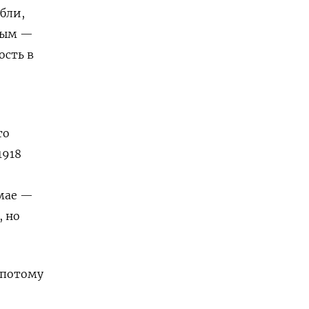
бли,
ным —
ость в
то
1918
 мае —
, но
 потому