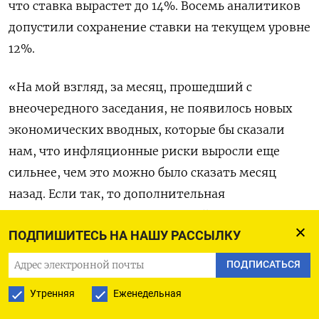
что ставка вырастет до 14%. Восемь аналитиков
допустили сохранение ставки на текущем уровне
12%.
«На мой взгляд, за месяц, прошедший с
внеочередного заседания, не появилось новых
экономических вводных, которые бы сказали
нам, что инфляционные риски выросли еще
сильнее, чем это можно было сказать месяц
назад. Если так, то дополнительная
корректировка уровня ключевой ставки, может
ПОДПИШИТЕСЬ НА НАШУ РАССЫЛКУ
не понадобиться, ведь многие реальные ставки
уже на исторических максимумах за очень
ПОДПИСАТЬСЯ
длинный период», - сказал Дмитрий Куликов из
Утренняя
Еженедельная
рейтингового агентства АКРА.