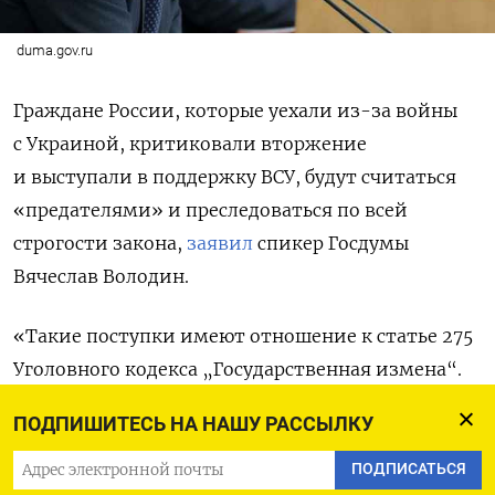
duma.gov.ru
Граждане России, которые уехали из-за войны
с Украиной, критиковали вторжение
и выступали в поддержку ВСУ, будут считаться
«предателями» и преследоваться по всей
строгости закона,
заявил
спикер Госдумы
Вячеслав Володин.
«Такие поступки имеют отношение к статье 275
Уголовного кодекса „Государственная измена“.
<…> Если сейчас они [релоканты] начинают
ПОДПИШИТЕСЬ НА НАШУ РАССЫЛКУ
возвращаться обратно, но при этом делали
заявления против страны и еще финансировали
ПОДПИСАТЬСЯ