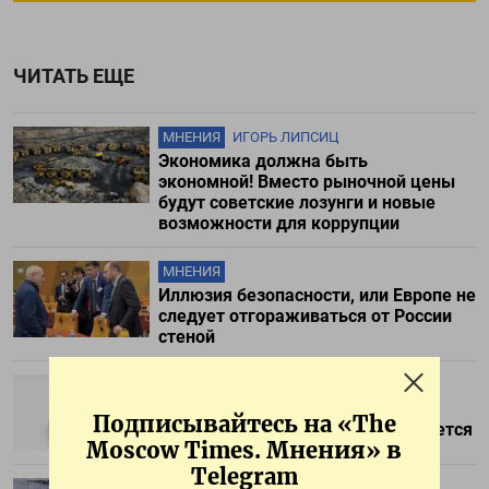
ЧИТАТЬ ЕЩЕ
МНЕНИЯ
ИГОРЬ ЛИПСИЦ
Экономика должна быть
экономной! Вместо рыночной цены
будут советские лозунги и новые
возможности для коррупции
МНЕНИЯ
Иллюзия безопасности, или Европе не
следует отгораживаться от России
стеной
МНЕНИЯ
СЕРГЕЙ ШЕЛИН
Пессимизм рядового россиянина,
Подписывайтесь на «The
который ни во что не конвертируется
Moscow Times. Мнения» в
Telegram
МНЕНИЯ
АРШАК МАКИЧЯН