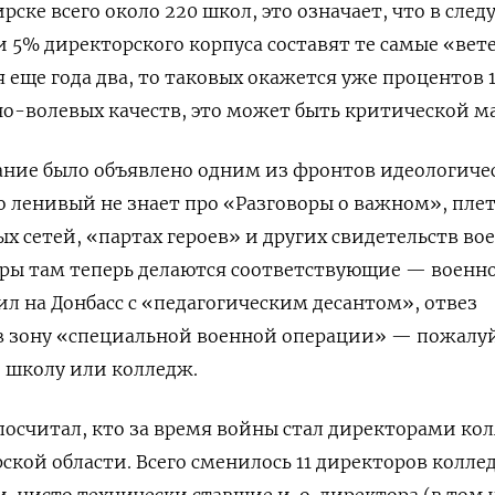
рске всего около 220 школ, это означает, что в сле
и 5% директорского корпуса составят те самые «вет
я еще года два, то таковых окажется уже процентов 
о-волевых качеств, это может быть критической ма
вание было объявлено одним из фронтов идеологиче
ко ленивый не знает про «Разговоры о важном», пле
х сетей, «партах героев» и других свидетельств во
еры там теперь делаются соответствующие — военн
ил на Донбасс с «педагогическим десантом», отвез
в зону «специальной военной операции» — пожалуй
о школу или колледж.
посчитал, кто за время войны стал директорами ко
рской области. Всего сменилось 11 директоров колле
, чисто технически ставшие и. о. директора (в том 