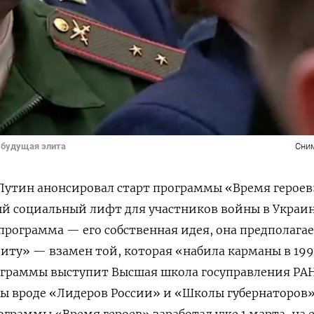
 будущая элита
Сни
Путин анонсировал старт программы «Время герое
й социальный лифт для участников войны в Украин
 программа — его собственная идея, она предполага
иту» — взамен той, которая «набила карманы в 19
ограммы выступит Высшая школа госуправления РА
ы вроде «Лидеров России» и «Школы губернаторов»
ограммы «Время героев» заработал уже 1 марта, на 