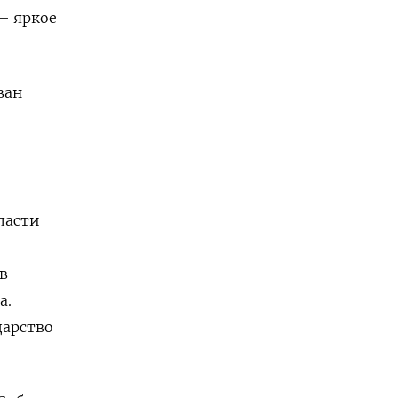
 — яркое
ван
ласти
в
а.
дарство