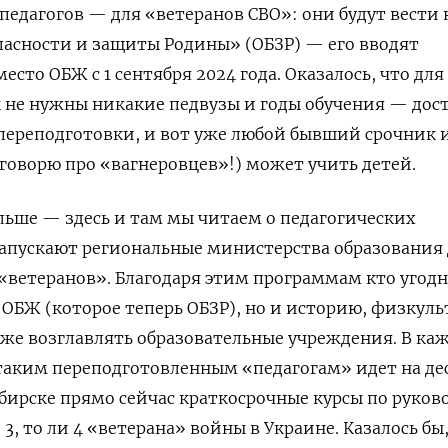
педагогов — для «ветеранов СВО»: они будут вести
асности и защиты Родины» (ОБЗР) — его вводят
есто ОБЖ с 1 сентября 2024 года. Оказалось, что для
 не нужны никакие педвузы и годы обучения — дос
переподготовки, и вот уже любой бывший срочник 
 говорю про «вагнеровцев»!) может учить детей.
ьше — здесь и там мы читаем о педагогических
запускают региональные министерства образования
«ветеранов». Благодаря этим программам кто угод
 ОБЖ (которое теперь ОБЗР), но и историю, физкуль
аже возглавлять образовательные учреждения. В ка
таким переподготовленным «педагогам» идет на де
ирске прямо сейчас краткосрочные курсы по руков
3, то ли 4 «ветерана» войны в Украине. Казалось бы