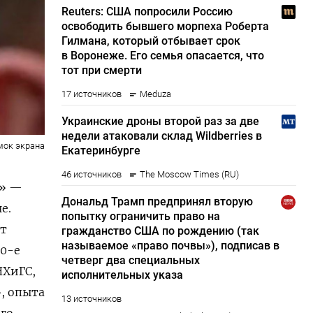
мок экрана
в» —
е.
ет
90-е
НХиГС,
, опыта
его