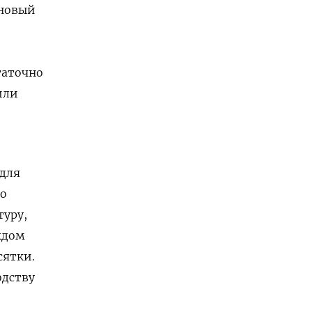
 новый
таточно
или
 для
но
туру,
ждом
сятки.
одству
,