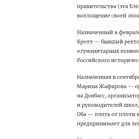
правительства (эта Еле
воплощение своей эпох
Назначенный в феврале
Кротт — бывший ректо
«гуманитарных конвоев
Российского историчес
Назначенная в сентябр
Марина Жафярова — ор
на Донбасс, организат
и руководителей школ
Оба — плоть от плоти в
предпринимает для ле