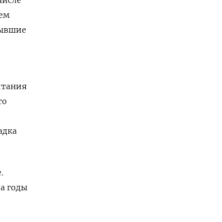
цем
бывшие
итания
то
адка
.
за годы