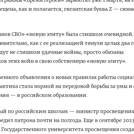
ещена, как и полагается, гигантская буква Z — симв
анов СВО» «новую элиту» была слишком очевидной.
ивительно, как с ее реализацией тянули целых два г
дут не слишком удачные войны, просто обязаны
ов этих войн в свою собственную «новую элиту».
венного объявления о новых правилах работы социа
рактика стала нормой на передовой борьбы за умы и
ния — в российском образовании.
ый по российским школам — министр просвещени
едил патрона почти на полгода. Еще в сентябре 2023
зе Государственного университета просвещения созд