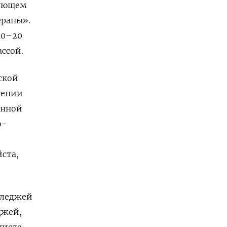
дующем
ераны».
10–20
ссой.
ской
тении
енной
о-
ста,
лледжей
джей,
числе