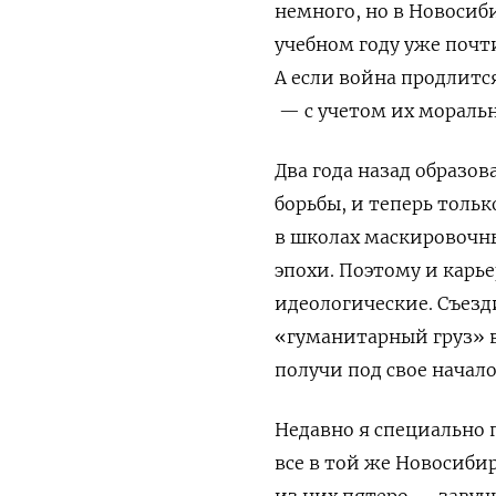
немного, но в Новосиби
учебном году уже почт
А если война продлитс
— с учетом их моральн
Два года назад образо
борьбы, и теперь толь
в школах маскировочны
эпохи. Поэтому и карь
идеологические. Съезд
«гуманитарный груз» 
получи под свое начал
Недавно я специально 
все в той же Новосиби
из них пятеро — завучи