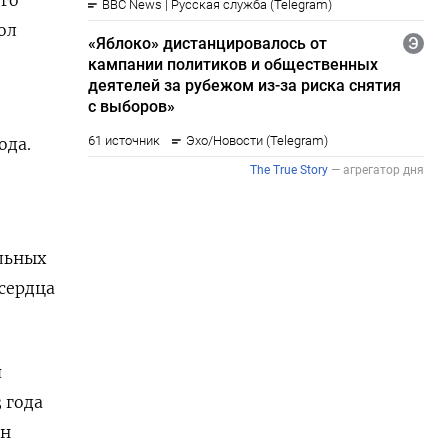
ол
ода.
льных
 сердца
я
 года
ан