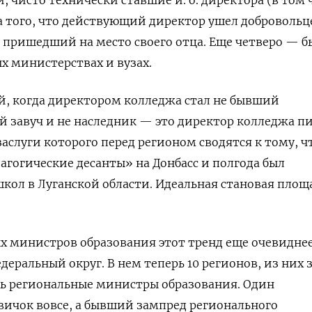
а того, что действующий директор ушел доброволь
, пришедший на место своего отца. Еще четверо — 
 министерствах и вузах.
ай, когда директором колледжа стал не бывший
 завуч и не наследник — это директор колледжа п
аслуги которого перед регионом сводятся к тому, ч
агогические десанты» на Донбасс и полгода был
кол в Луганской области. Идеальная становая площ
х министров образования этот тренд еще очевиднее
еральный округ. В нем теперь 10 регионов, из них 
сь региональные министры образования. Один
вичок вовсе, а бывший зампред регионального