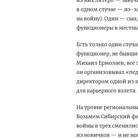
в одном случае — из-з
на войну). Один — сын
функционеры в местных
Есть только один случ
функционер, не бывший
Михаил Ермолаев, все з
он организовывал «пед
директором одной из ш
для карьерного взлета.
На уровне региональны
Возьмем Сибирский фед
войны в трех сменили
из новичков — и не но