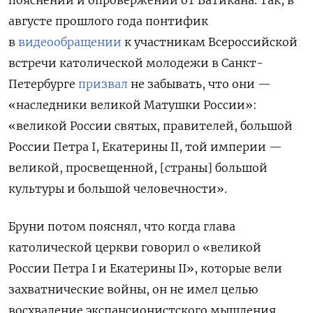
пояснений и опровержений от Ватикана. Так, в
августе прошлого года
понтифик
в
видеообращении
к участникам Всероссийской
встречи католической молодежи в Санкт-
Петербурге
призвал
не забывать, что они —
«наследники великой Матушки России»:
«великой России святых, правителей, большой
России Петра I, Екатерины II, той империи —
великой, просвещенной, [страны] большой
культуры и большой человечности».
Бруни потом пояснял, что
когда глава
католической церкви говорил о «великой
России Петра I и Екатерины II», которые вели
захватнические войны, он не имел целью
восхваление экспансионистского мышления.