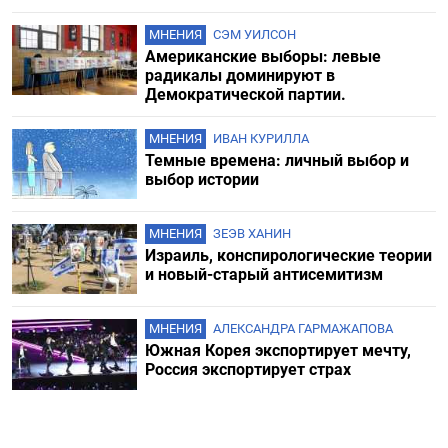
МНЕНИЯ
СЭМ УИЛСОН
Американские выборы: левые
радикалы доминируют в
Демократической партии.
МНЕНИЯ
ИВАН КУРИЛЛА
Темные времена: личный выбор и
выбор истории
МНЕНИЯ
ЗЕЭВ ХАНИН
Израиль, конспирологические теории
и новый-старый антисемитизм
МНЕНИЯ
АЛЕКСАНДРА ГАРМАЖАПОВА
Южная Корея экспортирует мечту,
Россия экспортирует страх