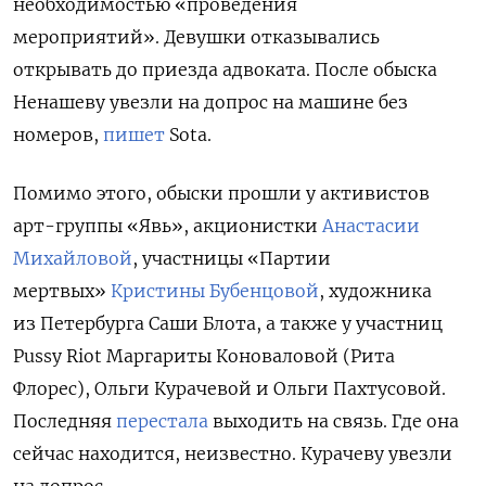
необходимостью «проведения
мероприятий». Девушки отказывались
открывать до приезда адвоката. После обыска
Ненашеву увезли на допрос на машине без
номеров,
пишет
Sota.
Помимо этого, обыски прошли у активистов
арт-группы «Явь»,
акционистки
Анастасии
Михайловой
,
участницы «Партии
мертвых»
Кристины Бубенцовой
,
художника
из Петербурга Саши Блота, а также у участниц
Pussy Riot Маргариты Коноваловой (Рита
Флорес), Ольги Курачевой и
Ольги Пахтусовой.
Последняя
перестала
выходить на связь. Где она
сейчас находится, неизвестно. Курачеву увезли
на допрос.