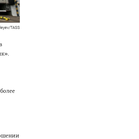
Aleyev/TASS
в
ик».
 более
ношении