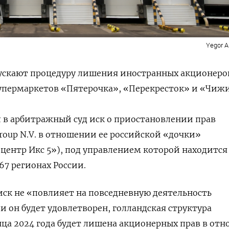
Yegor 
пускают процедуру лишения иностранных акционеро
супермаркетов «Пятерочка», «Перекресток» и «Чиж
 в арбитражный суд иск о приостановлении прав
Group N.V. в отношении ее российской «дочки»
ентр Икс 5»), под управлением которой находится
67 регионах России.
иск не «повлияет на повседневную деятельность
и он будет удовлетворен, голландская структура
нца 2024 года будет лишена акционерных прав в от