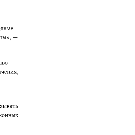
рдуме
ины», —
аво
ичения,
зывать
аконных