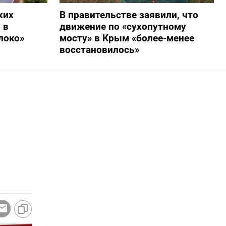
ких
В правительстве заявили, что
 в
движение по «сухопутному
локо»
мосту» в Крым «более-менее
восстановилось»