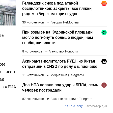
те
бой
огласен
ая
ва «РИА