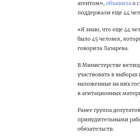
агентом»,
объявила
о 
поддержали еще 44 че
«Я знаю, что еще 44 че
было 45 человек, кото
говорила Лазарева.
В Министерстве юстиц
участвовать в выборах 
наложенные на них гос
в агитационных матер
Ранее группа депутато
принудительными рабо
обязательств.