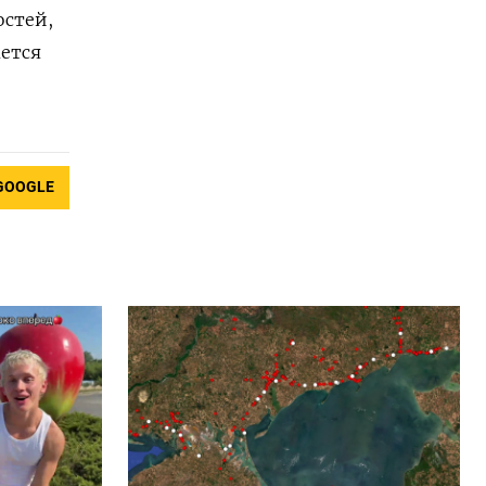
остей,
ается
GOOGLE