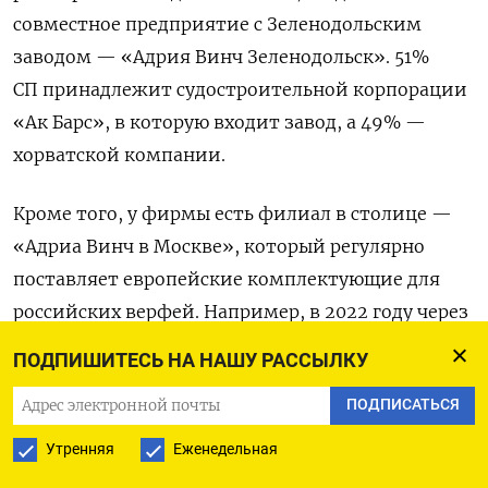
совместное предприятие с Зеленодольским
заводом — «Адрия Винч Зеленодольск». 51%
СП принадлежит судостроительной корпорации
«Ак Барс», в которую входит завод, а 49% —
хорватской компании.
Кроме того, у фирмы есть филиал в столице —
«Адриа Винч в Москве», который регулярно
поставляет европейские комплектующие для
российских верфей. Например, в 2022 году через
него были закуплены электрические реле
ПОДПИШИТЕСЬ НА НАШУ РАССЫЛКУ
гидравлической буксировочной лебедки,
ПОДПИСАТЬСЯ
произведенные французским Schneider Electric,
и запасные части для швартового шпиля,
Утренняя
Еженедельная
выпущенные немецким Spohn & Burkhardt.