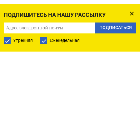
По данным ЕС, эти компании продали России
ПОДПИШИТЕСЬ НА НАШУ РАССЫЛКУ
оборудование «на миллионы евро». Импорт
включал в себя технологии, связанные
ПОДПИСАТЬСЯ
с навигационными системами для ракет,
Утренняя
Еженедельная
антенны, а также компоненты, используемые
в компьютерах для военной техники. Большая
часть оборудования произведена в ЕС и в США.
В документе подчеркивается, что эти поставки
помогают поддерживать технологический
прогресс России и ее войну против Украины.
Помимо этого ЕС готовит санкции в отношении
китайских и гонконгских компаний, которые
предоставляют России спутниковые снимки.
Некоторые из фирм-нарушителей имеют связи