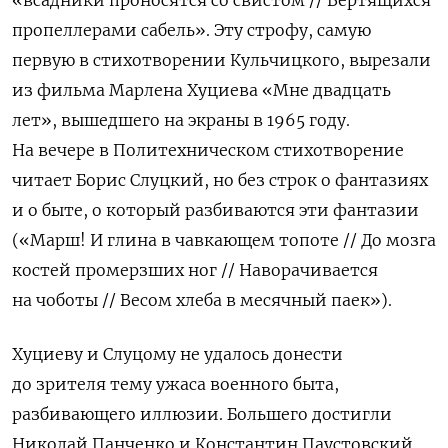
«всадники проносятся со свистом // Вертящихся
пропеллерами сабель». Эту строфу, самую
первую в стихотворении Кульчицкого, вырезали
из фильма Марлена Хуциева «Мне двадцать
лет», вышедшего на экраны в
1965 году.
На вечере в Политехническом стихотворение
читает Борис Слуцкий, но без строк о фантазиях
и о быте, о который разбиваются эти фантазии
(«Марш! И глина в чавкающем топоте // До мозга
костей промерзших ног // Наворачивается
на чоботы // Весом хлеба в месячный паек»).
Хуциеву и Слуцому не удалось донести
до зрителя тему ужаса военного быта,
разбивающего иллюзии. Большего достигли
Николай Панченко и Константин Паустовский,