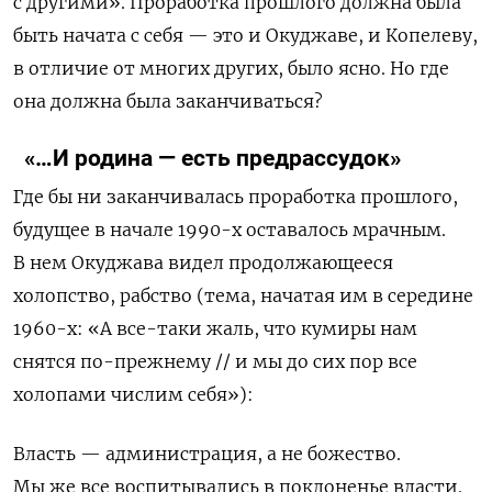
с другими». Проработка прошлого должна была
быть начата с себя — это и Окуджаве, и Копелеву,
в отличие от многих других, было ясно. Но где
она должна была заканчиваться?
«…И родина
—
есть предрассудок»
Где бы ни заканчивалась проработка прошлого,
будущее в начале 1990-х оставалось мрачным.
В нем Окуджава видел продолжающееся
холопство, рабство (тема, начатая им в середине
1960-х: «А все-таки жаль, что кумиры нам
снятся по-прежнему // и мы до сих пор все
холопами числим себя»):
Власть — администрация, а не божество.
Мы же все воспитывались в поклоненье власти.