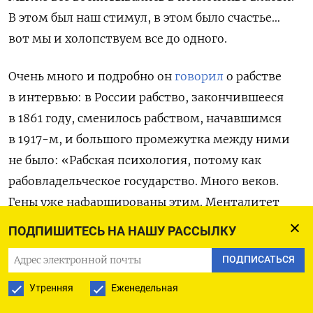
В этом был наш стимул, в этом было счастье…
вот мы и холопствуем все до одного.
Очень много и подробно он
говорил
о рабстве
в интервью: в России рабство, закончившееся
в 1861 году, сменилось рабством, начавшимся
в 1917-м, и большого промежутка между ними
не было: «Рабская психология, потому как
рабовладельческое государство. Много веков.
Гены уже нафаршированы этим. Менталитет
таков. Раб не мечтает о свободе, он говорит:
ПОДПИШИТЕСЬ НА НАШУ РАССЫЛКУ
„Да на хрена мне ваша свобода“. А что такое
ПОДПИСАТЬСЯ
свобода — не знает. Он считает, что свобода —
частная воля, делай что хочешь, а я говорю —
Утренняя
Еженедельная
свобода — это делай, что хочешь, но при этом