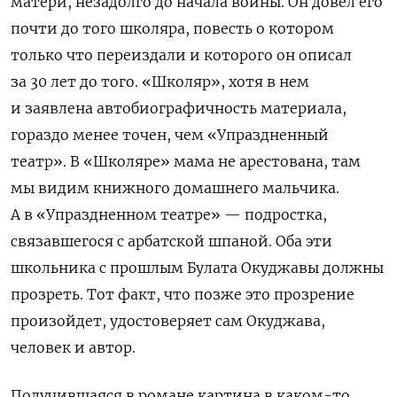
матери, незадолго до начала войны. Он довел его
почти до того школяра, повесть о котором
только что переиздали и которого он описал
за 30 лет до того. «Школяр», хотя в нем
и заявлена автобиографичность материала,
гораздо менее точен, чем «Упраздненный
театр». В «Школяре» мама не арестована, там
мы видим книжного домашнего мальчика.
А в «Упраздненном театре» — подростка,
связавшегося с арбатской шпаной. Оба эти
школьника с прошлым Булата Окуджавы должны
прозреть. Тот факт, что позже это прозрение
произойдет, удостоверяет сам Окуджава,
человек и автор.
Получившаяся в романе картина в каком-то