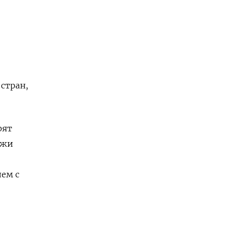
стран,
рят
ажи
ем с