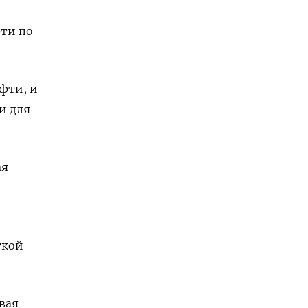
фти по
фти, и
и для
ая
ткой
вая