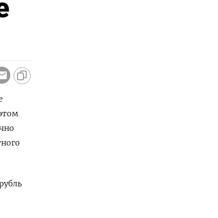
е
е
этом
чно
тного
 рубль