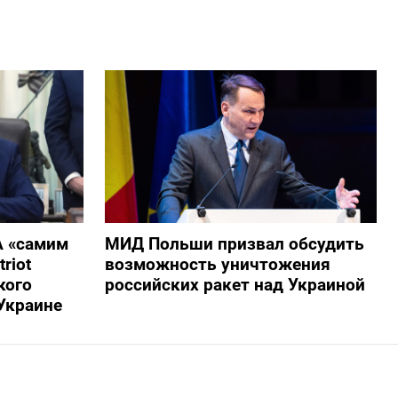
А «самим
МИД Польши призвал обсудить
riot
возможность уничтожения
кого
российских ракет над Украиной
Украине