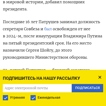
в мировой истории, добавил помощник
президента.
Последние 16 лет Патрушев занимал должность
секретаря Совбеза и
был
освобожден от нее
в 2024-м, после инаугурации Владимира Путина
на пятый президентский срок. На его место
назначили Сергея Шойгу, до этого
руководившего Министерством обороны.
72-летний Патрушев — близкий соратник
Путина: он был его заместителем
ПОДПИШИТЕСЬ НА НАШУ РАССЫЛКУ
в администрации президента в конце 1990-х,
ПОДПИСАТЬСЯ
а затем в ФСБ. Патрушева называют
Утренняя
Еженедельная
«архитектором» вторжения в Украину.
По словам источников The Times и The Wall Street